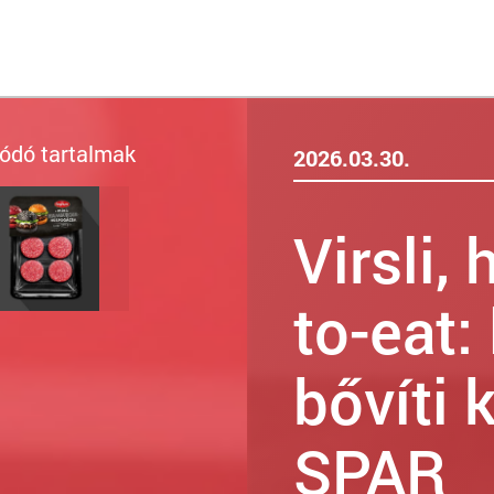
ódó tartalmak
2026.03.30.
Virsli,
to-eat:
bővíti 
SPAR