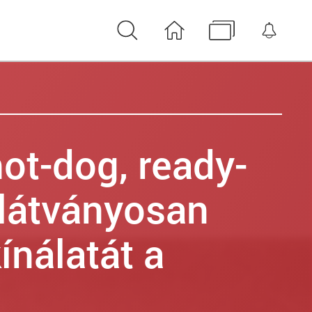
Keresés
Nyitóoldal
Médiatár
Érte
 hot-dog, ready-
 látványosan
kínálatát a