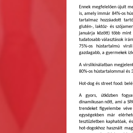
Ennek megfelelően újult me
is, amely immár 84%-os hús
tartalmaz hozzáadott tartós
glutén-, laktóz- és szójam
januárja között) több mint
tudatosabb választások iránt
75%-os hústartalmú virsl
gazdagabb, a gyermekek ízlé
A virslikínálatban megjelent
80%-os hústartalommal és 3
Hot-dog és street food: bel
A gyors, útközben fogyas
dinamikusan nőtt, ami a SPAR
trendeket figyelembe véve 
egységekben már elérhető
tesztüzletben kaphatóak, 
hot-dogokhoz használt maga