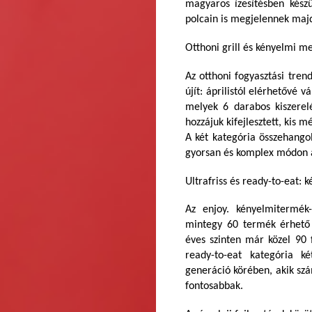
magyaros ízesítésben kész
polcain is megjelennek maj
Otthoni grill és kényelmi m
Az otthoni fogyasztási tre
újít: áprilistól elérhetővé
melyek 6 darabos kiszerelé
hozzájuk kifejlesztett, kis 
A két kategória összehango
gyorsan és komplex módon a
Ultrafriss és ready-to-eat:
Az enjoy. kényelmitermék-
mintegy 60 termék érhető e
éves szinten már közel 90 f
ready-to-eat kategória k
generáció körében, akik sz
fontosabbak.