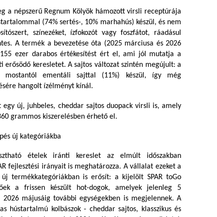
g a népszerű Regnum Kölyök hámozott virsli receptúrája
tartalommal (74% sertés-, 10% marhahús) készül, és nem
ítószert, színezéket, ízfokozót vagy foszfátot, ráadásul
entes. A termék a bevezetése óta (2025 márciusa és 2026
 155 ezer darabos értékesítést ért el, ami jól mutatja a
i erősödő keresletet. A sajtos változat szintén megújult: a
i mostantól ementáli sajttal (11%) készül, így még
sére hangolt ízélményt kínál.
 egy új, juhbeles, cheddar sajtos duopack virsli is, amely
60 grammos kiszerelésben érhető el.
épés új kategóriákba
ztható ételek iránti kereslet az elmúlt időszakban
 fejlesztési irányait is meghatározza. A vállalat ezeket a
új termékkategóriákban is erősít: a kijelölt SPAR toGo
ek a frissen készült hot-dogok, amelyek jelenleg 5
és 2026 májusáig további egységekben is megjelennek. A
s hústartalmú kolbászok - cheddar sajtos, klasszikus és