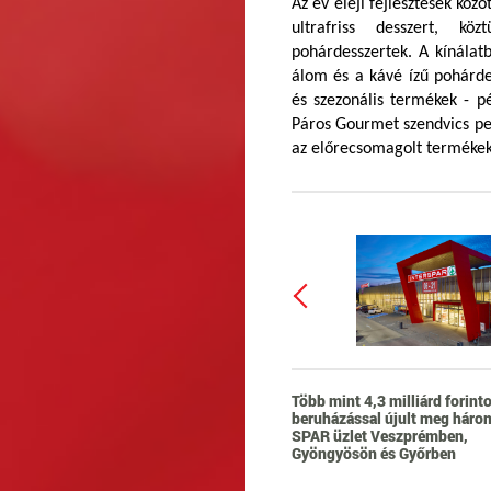
Az év eleji fejlesztések köz
ultrafriss desszert, kö
pohárdesszertek. A kínálat
álom és a kávé ízű pohárde
és szezonális termékek - pé
Páros Gourmet szendvics ped
az előrecsomagolt termékek
Több mint 4,3 milliárd forint
beruházással újult meg háro
SPAR üzlet Veszprémben,
Gyöngyösön és Győrben