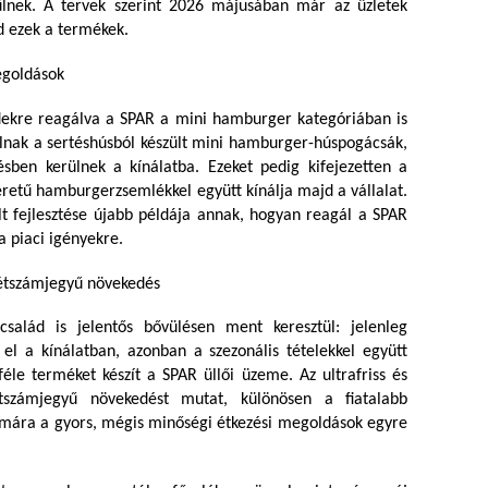
ülnek. A tervek szerint 2026 májusában már az üzletek
d ezek a termékek.
egoldások
ndekre reagálva a SPAR a mini hamburger kategóriában is
 válnak a sertéshúsból készült mini hamburger-húspogácsák,
sben kerülnek a kínálatba. Ezeket pedig kifejezetten a
méretű hamburgerzsemlékkel együtt kínálja majd a vállalat.
lt fejlesztése újabb példája annak, hogyan reagál a SPAR
 piaci igényekre.
 kétszámjegyű növekedés
család is jelentős bővülésen ment keresztül: jelenleg
l a kínálatban, azonban a szezonális tételekkel együtt
éle terméket készít a SPAR üllői üzeme. Az ultrafriss és
étszámjegyű növekedést mutat, különösen a fiatalabb
ámára a gyors, mégis minőségi étkezési megoldások egyre