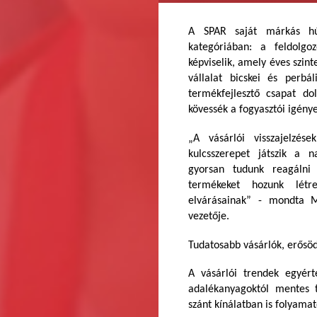
A SPAR saját márkás hú
kategóriában: a feldolg
képviselik, amely éves szin
vállalat bicskei és perb
termékfejlesztő csapat d
kövessék a fogyasztói igénye
„A vásárlói visszajelzé
kulcsszerepet játszik a 
gyorsan tudunk reagálni
termékeket hozunk létr
elvárásainak” - mondta 
vezetője.
Tudatosabb vásárlók, erősö
A vásárlói trendek egyér
adalékanyagoktól mentes 
szánt kínálatban is folyama