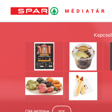
Kapcsol
Cikk letöltése
PDF