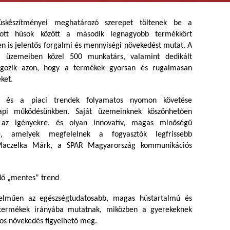
skészítményei meghatározó szerepet töltenek be a
ozott húsok között a második legnagyobb termékkört
ten is jelentős forgalmi és mennyiségi növekedést mutat. A
áli üzemeiben közel 500 munkatárs, valamint dedikált
olgozik azon, hogy a termékek gyorsan és rugalmasan
ket.
sek és a piaci trendek folyamatos nyomon követése
napi működésünkben. Saját üzemeinknek köszönhetően
 az igényekre, és olyan innovatív, magas minőségű
e, amelyek megfelelnek a fogyasztók legfrissebb
Maczelka Márk, a SPAR Magyarország kommunikációs
dő „mentes” trend
telműen az egészségtudatosabb, magas hústartalmú és
termékek irányába mutatnak, miközben a gyerekeknek
tos növekedés figyelhető meg.