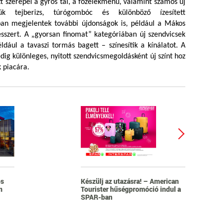
ött szerepel a gyros tál, a főzelékmenü, valamint számos új
ztük tejberizs, túrógombóc és különböző ízesített
ban megjelentek további újdonságok is, például a Mákos
sszert. A „gyorsan finomat” kategóriában új szendvicsek
ldául a tavaszi tormás bagett – színesítik a kínálatot. A
ig különleges, nyitott szendvicsmegoldásként új színt hoz
 piacára.
os
Készülj az utazásra! – American
m
Tourister hűségpromóció indul a
SPAR-ban