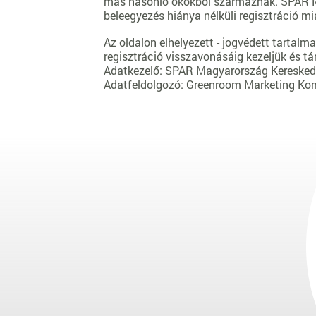
más hasonló okokból származnak. SPAR Magy
beleegyezés hiánya nélküli regisztráció mi
Az oldalon elhelyezett - jogvédett tartalmak
regisztráció visszavonásáig kezeljük és tá
Adatkezelő: SPAR Magyarország Kereskede
Adatfeldolgozó: Greenroom Marketing Ko