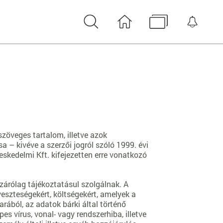
Keresés
Nyitóoldal
Médiatár
Érte
zöveges tartalom, illetve azok
a – kivéve a szerzői jogról szóló 1999. évi
kedelmi Kft. kifejezetten erre vonatkozó
zárólag tájékoztatásul szolgálnak. A
eszteségekért, költségekért, amelyek a
ából, az adatok bárki által történő
s vírus, vonal- vagy rendszerhiba, illetve