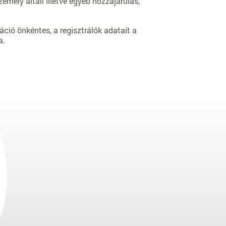
mély általi illetve egyéb hozzájárulás,
ráció önkéntes, a regisztrálók adatait a
a.