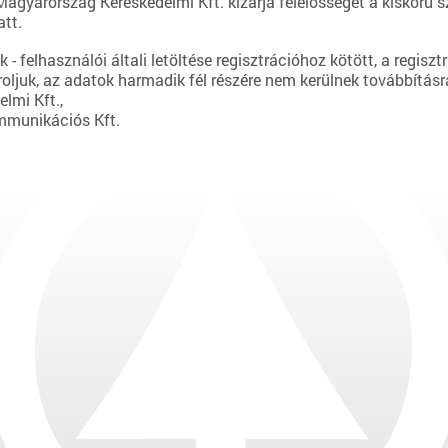
arország Kereskedelmi Kft. kizárja felelősségét a kiskorú sze
att.
 - felhasználói általi letöltése regisztrációhoz kötött, a regiszt
roljuk, az adatok harmadik fél részére nem kerülnek továbbításr
lmi Kft.,
mmunikációs Kft.