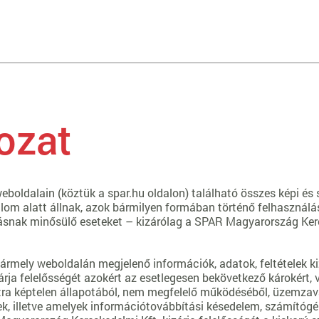
ozat
oldalain (köztük a spar.hu oldalon) található összes képi és s
talom alatt állnak, azok bármilyen formában történő felhasználás
ásnak minősülő eseteket – kizárólag a SPAR Magyarország Keres
rmely weboldalán megjelenő információk, adatok, feltételek ki
ja felelősségét azokért az esetlegesen bekövetkező károkért, v
ra képtelen állapotából, nem megfelelő működéséből, üzemzavar
k, illetve amelyek információtovábbítási késedelem, számítógépe