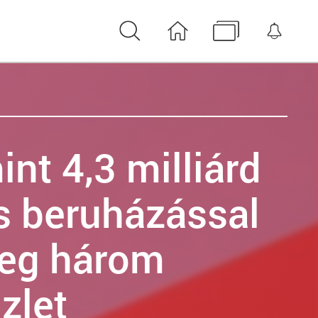
Keresés
Nyitóoldal
Médiatár
Érte
nt 4,3 milliárd
os beruházással
meg három
zlet