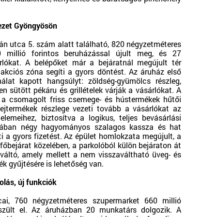
yezet Gyöngyösön
n utca 5. szám alatt található, 820 négyzetméteres
 millió forintos beruházással újult meg, és 27
lókat. A belépőket már a bejáratnál megújult tér
ó akciós zóna segíti a gyors döntést. Az áruház első
álat kapott hangsúlyt: zöldség-gyümölcs részleg,
n sütött pékáru és grillételek várják a vásárlókat. A
n a csomagolt friss csemege- és hústermékek hűtői
tejtermékek részlege vezeti tovább a vásárlókat az
elemeihez, biztosítva a logikus, teljes bevásárlási
ónában négy hagyományos szalagos kassza és hat
i a gyors fizetést. Az épület homlokzata megújult, a
A főbejárat közelében, a parkolóból külön bejáraton át
váltó, amely mellett a nem visszaváltható üveg- és
ék gyűjtésére is lehetőség van.
lás, új funkciók
cai, 760 négyzetméteres szupermarket 660 millió
készült el. Az áruházban 20 munkatárs dolgozik. A