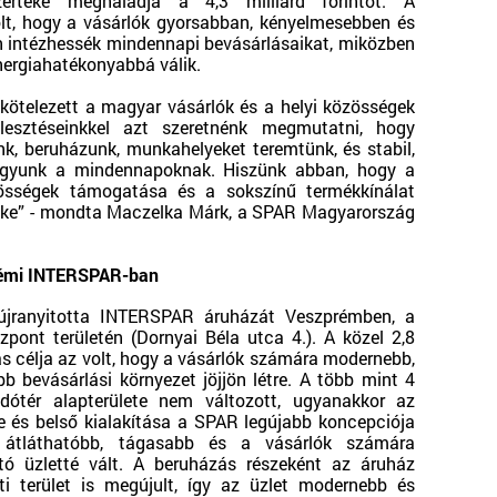
értéke meghaladja a 4,3 milliárd forintot. A
olt, hogy a vásárlók gyorsabban, kényelmesebben és
n intézhessék mindennapi bevásárlásaikat, miközben
ergiahatékonyabbá válik.
kötelezett a magyar vásárlók és a helyi közösségek
jlesztéseinkkel azt szeretnénk megmutatni, hogy
nk, beruházunk, munkahelyeket teremtünk, és stabil,
agyunk a mindennapoknak. Hiszünk abban, hogy a
össégek támogatása és a sokszínű termékkínálat
eke” - mondta Maczelka Márk, a SPAR Magyarország
prémi INTERSPAR-ban
jranyitotta INTERSPAR áruházát Veszprémben, a
ont területén (Dornyai Béla utca 4.). A közel 2,8
ás célja az volt, hogy a vásárlók számára modernebb,
 bevásárlási környezet jöjjön létre. A több mint 4
dótér alapterülete nem változott, ugyanakkor az
e és belső kialakítása a SPAR legújabb koncepciója
y átláthatóbb, tágasabb és a vásárlók számára
tó üzletté vált. A beruházás részeként az áruház
i terület is megújult, így az üzlet modernebb és