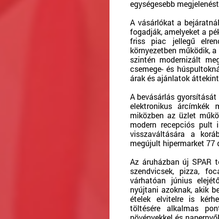
egységesebb megjelenést
A vásárlókat a bejáratná
fogadják, amelyeket a pék
friss piac jellegű elr
környezetben működik, a t
szintén modernizált meg
csemege- és húspultoknál 
árak és ajánlatok áttekin
A bevásárlás gyorsítását
elektronikus árcímkék 
miközben az üzlet működ
modern recepciós pult i
visszaváltására a kor
megújult hipermarket 77 
Az áruházban új SPAR to
szendvicsek, pizza, fo
várhatóan június elejé
nyújtani azoknak, akik b
ételek elvitelre is kér
töltésére alkalmas po
növényekkel és napernyők