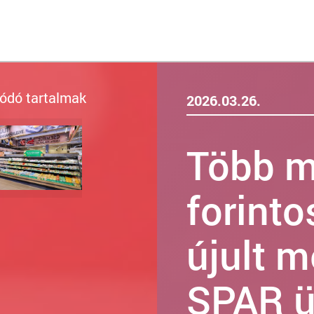
ódó tartalmak
2026.03.26.
Több mi
forint
újult 
SPAR ü