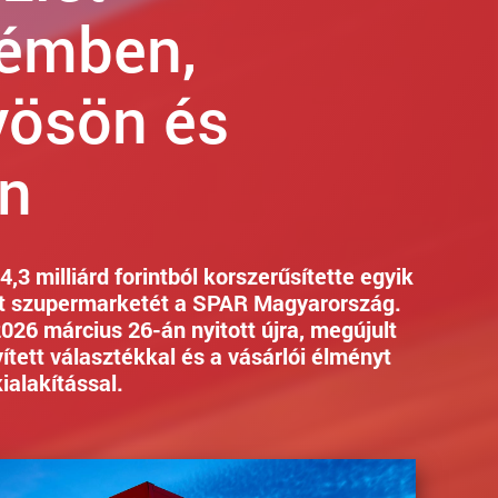
émben,
ösön és
n
,3 milliárd forintból korszerűsítette egyik
ét szupermarketét a SPAR Magyarország.
26 március 26-án nyitott újra, megújult
vített választékkal és a vásárlói élményt
kialakítással.