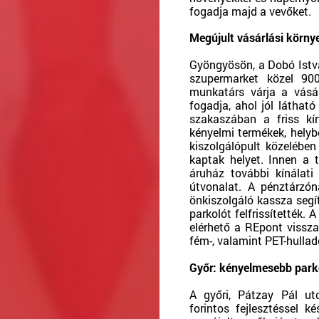
fogadja majd a vevőket.
Megújult vásárlási körn
Gyöngyösön, a Dobó Istvá
szupermarket közel 900
munkatárs várja a vásár
fogadja, ahol jól láthat
szakaszában a friss kín
kényelmi termékek, helybe
kiszolgálópult közelébe
kaptak helyet. Innen a 
áruház további kínálati 
útvonalat. A pénztárz
önkiszolgáló kassza segít
parkolót felfrissítették. 
elérhető a REpont vissza
fém-, valamint PET-hullad
Győr: kényelmesebb parko
A győri, Pátzay Pál ut
forintos fejlesztéssel 