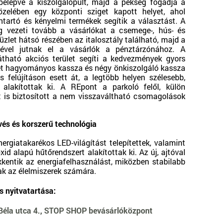
belépve a kiszolgálópult, majd a pékség fogadja a
özelében egy központi sziget kapott helyet, ahol
entartó és kényelmi termékek segítik a választást. A
g vezeti tovább a vásárlókat a csemege-, hús- és
üzlet hátsó részében az italosztály található, majd a
ésével jutnak el a vásárlók a pénztárzónához. A
látható akciós terület segíti a kedvezmények gyors
 két hagyományos kassza és négy önkiszolgáló kassza
es felújításon esett át, a legtöbb helyen szélesebb,
 alakítottak ki. A REpont a parkoló felől, külön
itt is biztosított a nem visszaváltható csomagolások
és és korszerű technológia
giatakarékos LED-világítást telepítettek, valamint
xid alapú hűtőrendszert alakítottak ki. Az új, ajtóval
kkentik az energiafelhasználást, miközben stabilabb
ak az élelmiszerek számára.
s nyitvatartása:
Béla utca 4., STOP SHOP bevásárlóközpont