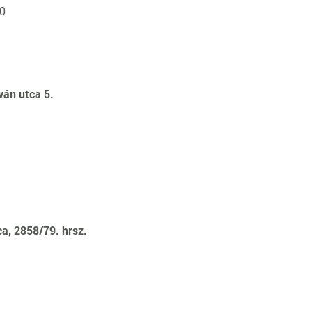
00
ván utca 5.
ca, 2858/79. hrsz.