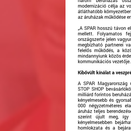
három beruházás össz
modernizáció célja az v
átláthatóbb környezetbe
az áruházak működése en
„A SPAR hosszú távon el
mellett. Folyamatos fe
országszerte jelen vagyu
megbízható partnerei v
felelős működés, a köz
mindannyiunk közös érd
kommunikációs vezetője.
Kibővült kínálat a vesz
A SPAR Magyarország ú
STOP SHOP bevásárlóközp
milliárd forintos beruház
kényelmesebb és gyorsabb
000 négyzetméteres ela
áruház teljes berendezés
szerint újult meg, íg
kényelmesebben bejárha
homlokzata és a bejárat