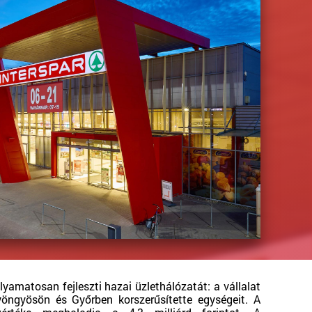
amatosan fejleszti hazai üzlethálózatát: a vállalat
öngyösön és Győrben korszerűsítette egységeit. A