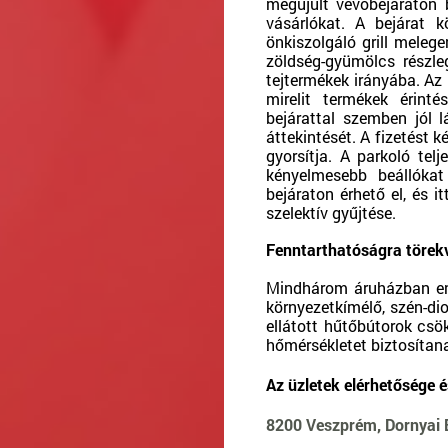
megújult vevőbejáraton 
vásárlókat. A bejárat k
önkiszolgáló grill meleg
zöldség-gyümölcs részle
tejtermékek irányába. Az 
mirelit termékek érint
bejárattal szemben jól 
áttekintését. A fizetést
gyorsítja. A parkoló telj
kényelmesebb beállókat
bejáraton érhető el, és 
szelektív gyűjtése.
Fenntarthatóságra törekv
Mindhárom áruházban ener
környezetkímélő, szén-dio
ellátott hűtőbútorok csö
hőmérsékletet biztosítan
Az üzletek elérhetősége é
8200 Veszprém, Dornyai 