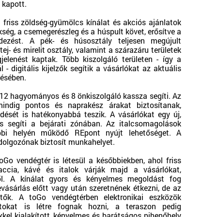
 kapott.
l friss zöldség-gyümölcs kínálat és akciós ajánlatok
ség, a csemegerészleg és a húspult követ, erősítve a
endezést. A pék- és húsosztály teljesen megújult
ej- és mirelit osztály, valamint a szárazáru területek
jelenést kaptak. Több kiszolgáló területen - így a
- digitális kijelzők segítik a vásárlókat az aktuális
tésében.
 12 hagyományos és 8 önkiszolgáló kassza segíti. Az
mindig pontos és naprakész árakat biztosítanak,
ését is hatékonyabbá teszik. A vásárlókat egy új,
s segíti a bejárati zónában. Az italcsomagolások
ábbi helyén működő REpont nyújt lehetőséget. A
dolgozónak biztosít munkahelyet.
Go vendégtér is létesül a későbbiekben, ahol friss
caccia, kávé és italok várják majd a vásárlókat,
től. A kínálat gyors és kényelmes megoldást fog
evásárlás előtt vagy után szeretnének étkezni, de az
hetők. A toGo vendégtérben elektronikai eszközök
ntokat is létre fognak hozni, a teraszon pedig
kel kialakított, kényelmes és barátságos pihenőhely