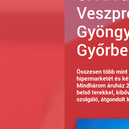
Veszpr
Gyöngy
Győrbe
Összesen több mint 4
hipermarketét és k
Mindhárom áruház 20
belső terekkel, kibő
szolgáló, átgondolt 