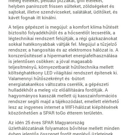
meleg ételeket, például pizzákat, grill ételeket,
helyben panírozott frissen sülteket, zöldségeket és
sajtokat, illetve szendvicseket, salátákat, üdítőket, és
kávét fognak itt kínálni.
A teljes gépészet is megújul: a komfort klíma hűtését
biztosító folyadékhűtőt és a hőcserélőt lecserélik, a
légtechnikai rendszert felújítják, a régi gázkazánokat
sokkal hatékonyabbak váltják fel. Megújul a tűzjelző
rendszer, a hangosítás és az elektromos hálózat is. A
korszerűsítéssel a hipermarket energiafelhasználása
is jelentősen csökken: a jóval magasabb
teljesítményű, környezetbarát hűtőtechnika mellett
költséghatékony LED világítási rendszert építenek ki.
Valamennyi hűtőszekrényt és -bútort
energiatakarékos változatra cserélik, a gépészeti
hulladékhőt a meleg víz előállítására fordítják. A
hagyományos kasszák mellett új kasszainformációs
rendszer segíti majd a tájékozódást, emellett elérhető
lesz az ingyenes internet a WIFI-hálózat kiépítésének
köszönhetően a SPAR toGo étterem területén.
Az idén 25 éves SPAR Magyarország
üzlethálózatának folyamatos bővítése mellett minden
évben jelentős összeget fordít meglévő üzleteinek