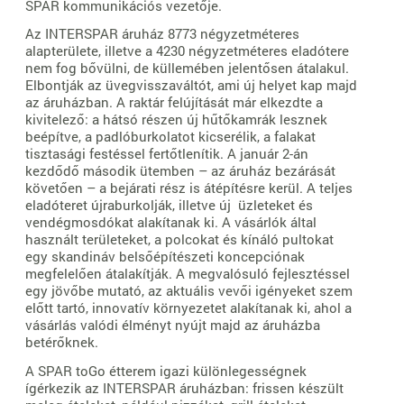
SPAR kommunikációs vezetője.
Az INTERSPAR áruház 8773 négyzetméteres
alapterülete, illetve a 4230 négyzetméteres eladótere
nem fog bővülni, de küllemében jelentősen átalakul.
Elbontják az üvegvisszaváltót, ami új helyet kap majd
az áruházban. A raktár felújítását már elkezdte a
kivitelező: a hátsó részen új hűtőkamrák lesznek
beépítve, a padlóburkolatot kicserélik, a falakat
tisztasági festéssel fertőtlenítik. A január 2-án
kezdődő második ütemben – az áruház bezárását
követően – a bejárati rész is átépítésre kerül. A teljes
eladóteret újraburkolják, illetve új üzleteket és
vendégmosdókat alakítanak ki. A vásárlók által
használt területeket, a polcokat és kínáló pultokat
egy skandináv belsőépítészeti koncepciónak
megfelelően átalakítják. A megvalósuló fejlesztéssel
egy jövőbe mutató, az aktuális vevői igényeket szem
előtt tartó, innovatív környezetet alakítanak ki, ahol a
vásárlás valódi élményt nyújt majd az áruházba
betérőknek.
A SPAR toGo étterem igazi különlegességnek
ígérkezik az INTERSPAR áruházban: frissen készült