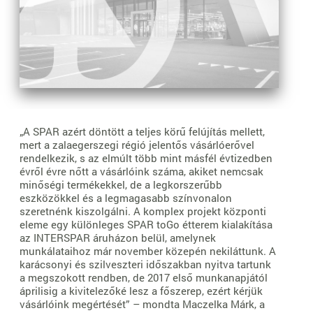
„A SPAR azért döntött a teljes körű felújítás mellett,
mert a zalaegerszegi régió jelentős vásárlóerővel
rendelkezik, s az elmúlt több mint másfél évtizedben
évről évre nőtt a vásárlóink száma, akiket nemcsak
minőségi termékekkel, de a legkorszerűbb
eszközökkel és a legmagasabb színvonalon
szeretnénk kiszolgálni. A komplex projekt központi
eleme egy különleges SPAR toGo étterem kialakítása
az INTERSPAR áruházon belül, amelynek
munkálataihoz már november közepén nekiláttunk. A
karácsonyi és szilveszteri időszakban nyitva tartunk
a megszokott rendben, de 2017 első munkanapjától
áprilisig a kivitelezőké lesz a főszerep, ezért kérjük
vásárlóink megértését” – mondta Maczelka Márk, a