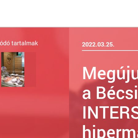
ódó tartalmak
2022.03.25.
Megúju
a Bécsi
INTER
hiperm