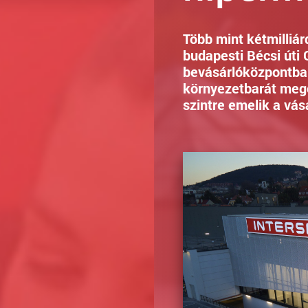
Több mint kétmilliár
budapesti Bécsi úti
bevásárlóközpontba
környezetbarát mego
szintre emelik a vás