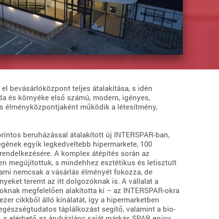
 el bevásárlóközpont teljes átalakítása, s idén
da és környéke első számú, modern, igényes,
és élményközpontjaként működik a létesítmény,
 forintos beruházással átalakított új INTERSPAR-ban,
gének egyik legkedveltebb hipermarkete, 100
rendelkezésére. A komplex átépítés során az
n megújítottuk, s mindehhez esztétikus és letisztult
, ami nemcsak a vásárlás élményét fokozza, de
ket teremt az itt dolgozóknak is. A vállalat a
soknak megfelelően alakította ki – az INTERSPAR-okra
zer cikkből álló kínálatát, így a hipermarketben
 egészségtudatos táplálkozást segítő, valamint a bio-
, s elérhető az áruházlánc saját márkás SPAR enjoy.