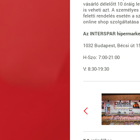
vásárló délelőtt 10 óráig 
is veheti azt. A személyes 
feletti rendelés esetén a 
online shop szolgáltatás
Az INTERSPAR hipermarket 
1032 Budapest, Bécsi út 1
H-Szo: 7:00-21:00
V: 8:30-19:30