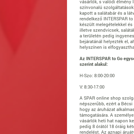
vásárlók, s valódi élmény
színvonalú szolgáltatások
kapott a salátabár és a lát
rendelkező INTERSPAR to G
készült melegételekkel és 
illetve szendvicsek, salát
a területén pedig ingyenes 
bejáratánál helyezték el, 
helyszínen is elfogyasztha
Az INTERSPAR to Go egység 
szerint alakul:
H-Szo: 8:00-20:00
V: 8:30-17:00
A SPAR online shop szolgá
népszerűbb, ezért a Bécsi 
hogy az áruházat alkalmas
támogatására. A személyes 
vásárlók heti hat napon ke
pedig 8 órától 18 óráig ké
rendelést. Az aznapi áruá