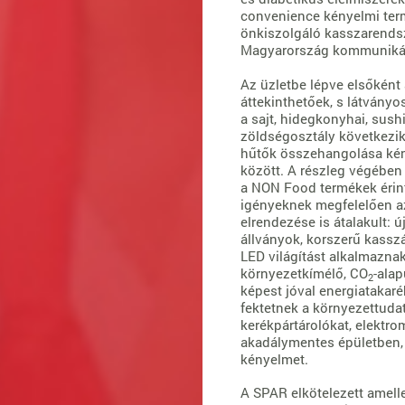
convenience kényelmi term
önkiszolgáló kasszarends
Magyarország kommunikác
​Az üzletbe lépve elsőként
áttekinthetőek, s látványo
a sajt, hidegkonyhai, sush
zöldségosztály következik.
hűtők összehangolása kény
között. A részleg végében ki
a NON Food termékek érinté
igényeknek megfelelően az
elrendezése is átalakult: 
állványok, korszerű kassz
LED világítást alkalmaznak
környezetkímélő, CO
-ala
2
képest jóval energiatakar
fektetnek a környezettuda
kerékpártárolókat, elektro
akadálymentes épületben, a
kényelmet.
A SPAR elkötelezett amell