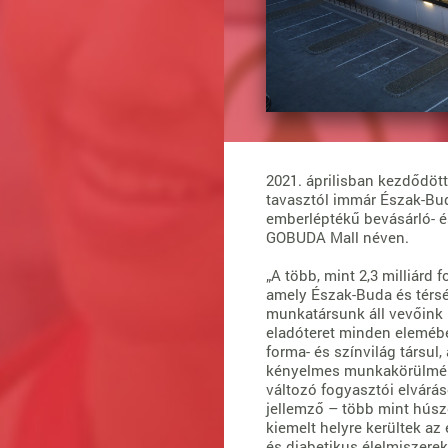
2021. áprilisban kezdődött
tavasztól immár Észak-Bu
emberléptékű bevásárló- 
GOBUDA Mall néven.
„A több, mint 2,3 milliárd
amely Észak-Buda és térsé
munkatársunk áll vevőink 
eladóteret minden elemébe
forma- és színvilág társul
kényelmes munkakörülménye
változó fogyasztói elvárá
jellemző – több mint húsze
kiemelt helyre kerültek az
és diabetikus élelmiszerek