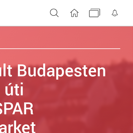
Keresés
Nyitóoldal
Médiatár
Érte
lt Budapesten
 úti
SPAR
arket