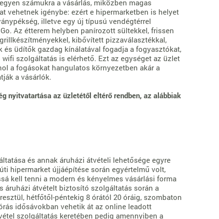
 legyen számukra a vásárlás, miközben magas
at vehetnek igénybe: ezért e hipermarketben is helyet
ványpékség, illetve egy új típusú vendégtérrel
o. Az étterem helyben panírozott sültekkel, frissen
grillkészítményekkel, kibővített pizzaválasztékkal,
ák és üdítők gazdag kínálatával fogadja a fogyasztókat,
wifi szolgáltatás is elérhető. Ezt az egységet az üzlet
ahol a fogásokat hangulatos környezetben akár a
tják a vásárlók.
nyitvatartása az üzletétől eltérő rendben, az alábbiak
ltatása és annak áruházi átvételi lehetősége egyre
úti hipermarket újjáépítése során egyértelmű volt,
sá kell tenni a modern és kényelmes vásárlási forma
áruházi átvételt biztosító szolgáltatás során a
resztül, hétfőtől-péntekig 8 órától 20 óráig, szombaton
tórás idősávokban vehetik át az online leadott
tvétel szolgáltatás keretében pedig amennyiben a