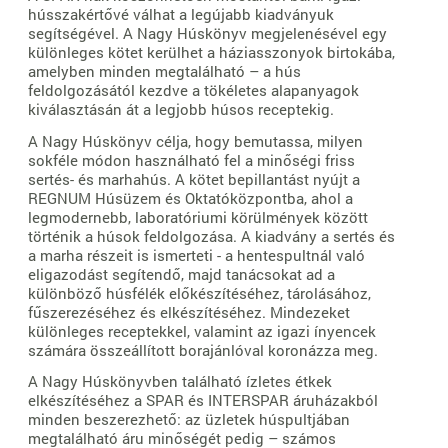
hússzakértővé válhat a legújabb kiadványuk
segítségével. A Nagy Húskönyv megjelenésével egy
különleges kötet kerülhet a háziasszonyok birtokába,
amelyben minden megtalálható – a hús
feldolgozásától kezdve a tökéletes alapanyagok
kiválasztásán át a legjobb húsos receptekig.
A Nagy Húskönyv célja, hogy bemutassa, milyen
sokféle módon használható fel a minőségi friss
sertés- és marhahús. A kötet bepillantást nyújt a
REGNUM Húsüzem és Oktatóközpontba, ahol a
legmodernebb, laboratóriumi körülmények között
történik a húsok feldolgozása. A kiadvány a sertés és
a marha részeit is ismerteti - a hentespultnál való
eligazodást segítendő, majd tanácsokat ad a
különböző húsfélék előkészítéséhez, tárolásához,
fűszerezéséhez és elkészítéséhez. Mindezeket
különleges receptekkel, valamint az igazi ínyencek
számára összeállított borajánlóval koronázza meg.
A Nagy Húskönyvben található ízletes étkek
elkészítéséhez a SPAR és INTERSPAR áruházakból
minden beszerezhető: az üzletek húspultjában
megtalálható áru minőségét pedig – számos