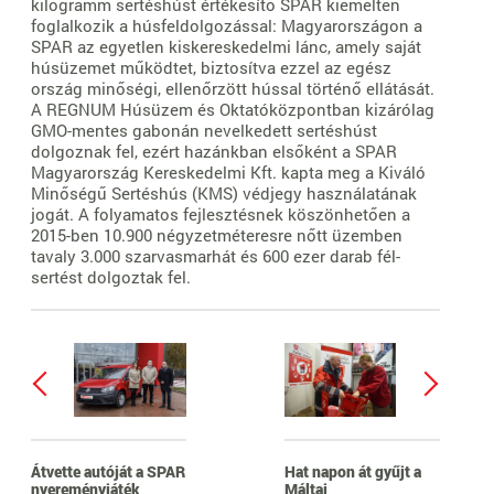
kilogramm sertéshúst értékesítő SPAR kiemelten
foglalkozik a húsfeldolgozással: Magyarországon a
SPAR az egyetlen kiskereskedelmi lánc, amely saját
húsüzemet működtet, biztosítva ezzel az egész
ország minőségi, ellenőrzött hússal történő ellátását.
A REGNUM Húsüzem és Oktatóközpontban kizárólag
GMO-mentes gabonán nevelkedett sertéshúst
dolgoznak fel, ezért hazánkban elsőként a SPAR
Magyarország Kereskedelmi Kft. kapta meg a Kiváló
Minőségű Sertéshús (KMS) védjegy használatának
jogát. A folyamatos fejlesztésnek köszönhetően a
2015-ben 10.900 négyzetméteresre nőtt üzemben
tavaly 3.000 szarvasmarhát és 600 ezer darab fél-
sertést dolgoztak fel.
Átvette autóját a SPAR
Hat napon át gyűjt a
nyereményjáték
Máltai