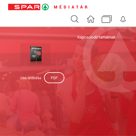
Keresés
Nyitóoldal
Médiatár
Ért
Kapcsolódó tartalmak
PDF
Cikk letöltése