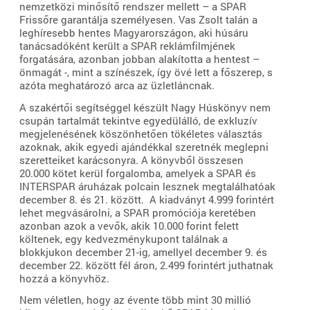
nemzetközi minősítő rendszer mellett – a SPAR
Frissőre garantálja személyesen. Vas Zsolt talán a
leghíresebb hentes Magyarországon, aki húsáru
tanácsadóként került a SPAR reklámfilmjének
forgatására, azonban jobban alakította a hentest –
önmagát -, mint a színészek, így övé lett a főszerep, s
azóta meghatározó arca az üzletláncnak.
A szakértői segítséggel készült Nagy Húskönyv nem
csupán tartalmát tekintve egyedülálló, de exkluzív
megjelenésének köszönhetően tökéletes választás
azoknak, akik egyedi ajándékkal szeretnék meglepni
szeretteiket karácsonyra. A könyvből összesen
20.000 kötet kerül forgalomba, amelyek a SPAR és
INTERSPAR áruházak polcain lesznek megtalálhatóak
december 8. és 21. között. A kiadványt 4.999 forintért
lehet megvásárolni, a SPAR promóciója keretében
azonban azok a vevők, akik 10.000 forint felett
költenek, egy kedvezménykupont találnak a
blokkjukon december 21-ig, amellyel december 9. és
december 22. között fél áron, 2.499 forintért juthatnak
hozzá a könyvhöz.
Nem véletlen, hogy az évente több mint 30 millió