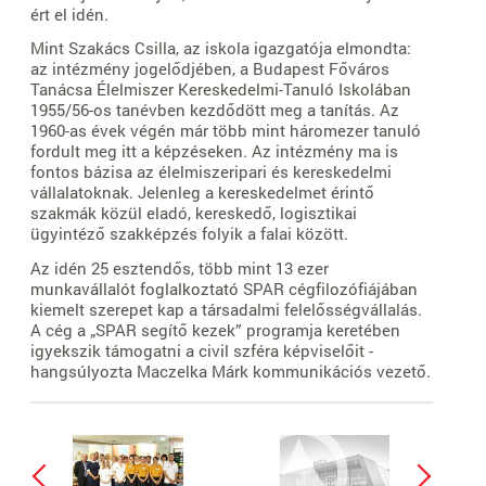
ért el idén.
Mint Szakács Csilla, az iskola igazgatója elmondta:
az intézmény jogelődjében, a Budapest Főváros
Tanácsa Élelmiszer Kereskedelmi-Tanuló Iskolában
1955/56-os tanévben kezdődött meg a tanítás. Az
1960-as évek végén már több mint háromezer tanuló
fordult meg itt a képzéseken. Az intézmény ma is
fontos bázisa az élelmiszeripari és kereskedelmi
vállalatoknak. Jelenleg a kereskedelmet érintő
szakmák közül eladó, kereskedő, logisztikai
ügyintéző szakképzés folyik a falai között.
Az idén 25 esztendős, több mint 13 ezer
munkavállalót foglalkoztató SPAR cégfilozófiájában
kiemelt szerepet kap a társadalmi felelősségvállalás.
A cég a „SPAR segítő kezek” programja keretében
igyekszik támogatni a civil szféra képviselőit -
hangsúlyozta Maczelka Márk kommunikációs vezető.