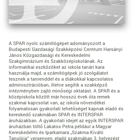
A SPAR nyolc számítógépet adományozott a
Budapesti Gazdasági Szakképzési Centrum Harsányi
János Közgazdasági és Kereskedelmi
Szakgimnázium és Szakközépiskolának. Az
informatikai eszközöket az iskola tanári kara
használja majd, a számítógépek jó szolgálatot
tesznek a tanrenddel és a diákokkal kapcsolatos
adminisztrációban, illetve segítik a szakképző
intézményben zajló minőségi oktatást. A SPAR és a
középiskola között már hosszú évek óta remek
szakmai kapcsolat van, az iskola növendékei
folyamatosan gyakorlati lehetőséget kapnak eladó és
kereskedő szakmában SPAR és INTERSPAR
áruházakban. A gyakorlati idejét az egyik INTERSPAR
áruházban töltő Lakatos Petra például a Magyar
Kereskedelmi és Iparkamara „Szakma Kiváló
Tanulója” versenyen, eladó szakmában 3. helyezést