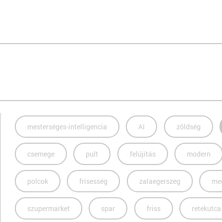
mesterséges-intelligencia
AI
zöldség
csemege
pult
felújítás
modern
polcok
frisesség
zalaegerszeg
me
szupermarket
spar
friss
retekutca