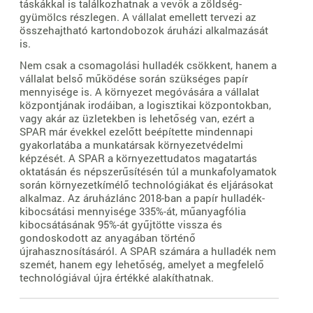
táskákkal is találkozhatnak a vevők a zöldség-
gyümölcs részlegen. A vállalat emellett tervezi az
összehajtható kartondobozok áruházi alkalmazását
is.
Nem csak a csomagolási hulladék csökkent, hanem a
vállalat belső működése során szükséges papír
mennyisége is. A környezet megóvására a vállalat
központjának irodáiban, a logisztikai központokban,
vagy akár az üzletekben is lehetőség van, ezért a
SPAR már évekkel ezelőtt beépítette mindennapi
gyakorlatába a munkatársak környezetvédelmi
képzését. A SPAR a környezettudatos magatartás
oktatásán és népszerűsítésén túl a munkafolyamatok
során környezetkímélő technológiákat és eljárásokat
alkalmaz. Az áruházlánc 2018-ban a papír hulladék-
kibocsátási mennyisége 335%-át, műanyagfólia
kibocsátásának 95%-át gyűjtötte vissza és
gondoskodott az anyagában történő
újrahasznosításáról. A SPAR számára a hulladék nem
szemét, hanem egy lehetőség, amelyet a megfelelő
technológiával újra értékké alakíthatnak.