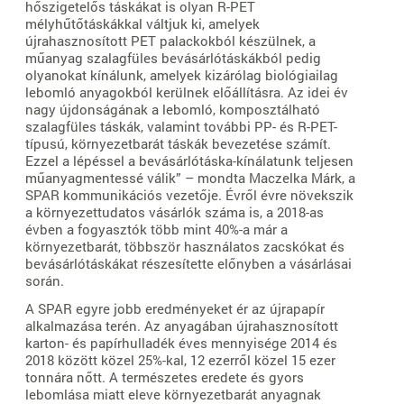
hőszigetelős táskákat is olyan R-PET
mélyhűtőtáskákkal váltjuk ki, amelyek
újrahasznosított PET palackokból készülnek, a
műanyag szalagfüles bevásárlótáskákból pedig
olyanokat kínálunk, amelyek kizárólag biológiailag
lebomló anyagokból kerülnek előállításra. Az idei év
nagy újdonságának a lebomló, komposztálható
szalagfüles táskák, valamint további PP- és R-PET-
típusú, környezetbarát táskák bevezetése számít.
Ezzel a lépéssel a bevásárlótáska-kínálatunk teljesen
műanyagmentessé válik” – mondta Maczelka Márk, a
SPAR kommunikációs vezetője. Évről évre növekszik
a környezettudatos vásárlók száma is, a 2018-as
évben a fogyasztók több mint 40%-a már a
környezetbarát, többször használatos zacskókat és
bevásárlótáskákat részesítette előnyben a vásárlásai
során.
A SPAR egyre jobb eredményeket ér az újrapapír
alkalmazása terén. Az anyagában újrahasznosított
karton- és papírhulladék éves mennyisége 2014 és
2018 között közel 25%-kal, 12 ezerről közel 15 ezer
tonnára nőtt. A természetes eredete és gyors
lebomlása miatt eleve környezetbarát anyagnak