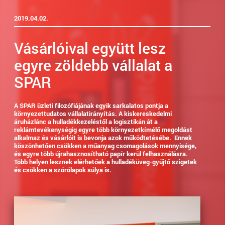
2019.04.02.
Vásárlóival együtt lesz
egyre zöldebb vállalat a
SPAR
A SPAR üzleti filozófiájának egyik sarkalatos pontja a
környezettudatos vállalatirányítás. A kiskereskedelmi
áruházlánc
a hulladékkezeléstől a logisztikán át a
reklámtevékenységig egyre több környezetkímélő megoldást
alkalmaz és vásárlóit is bevonja azok működtetésébe.
Ennek
köszönhetően csökken a műanyag csomagolások mennyisége,
és egyre több újrahasznosítható papír kerül felhasználásra.
Több helyen lesznek elérhetőek a hulladéküveg-gyűjtő szigetek
és csökken a szórólapok súlya is.