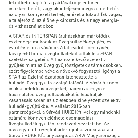
tekinthető papír újragyártásakor jelentősen
csökkenthetők, vagy akár teljesen megszüntethetők
az olyan környezeti terhek, amiket a túlzott fakivágás,
a talajerózió, az élőhely-károsítás és a nagy energia-
és vízhasználat okoz.
A SPAR és INTERSPAR áruházakban már ötödik
esztendeje működik az üveghulladék-gyűjtés, és
évről évre nő a vásárlók által leadott mennyiség:
tavaly 640 tonna üveghulladékot adtak le a SPAR
szelektív szigetein. A házhoz érkező szelektív
gyűjtés miatt az üveg gyűjtőszigetek száma csökken,
ezért figyelembe véve a növekvő fogyasztói igényt a
SPAR az üzlethálózatában kiterjesztette a
hulladéküveg-gyűjtő szolgáltatását. A vásárlók nem
csak a betétdíjas üvegeiket, hanem az egyszer
használatos üveghulladékaikat is leadhatják
vásárlásaik során az üzletekben kihelyezett szelektív
hulladékgyűjtőkbe. A vállalat 2016-ban
partnercégével, a Sárvári HUKE Kft.-vel egy mindenki
számára könnyen elérhető csomagolási
üveghulladék-gyűjtési rendszert vezetett be. Az
összegyűjtött üveghulladék újrahasznosítására a
Sárvári HUKE Kft. anyacége, az ARW Magyarország a