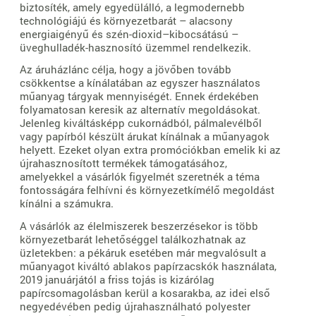
biztosíték, amely egyedülálló, a legmodernebb
technológiájú és környezetbarát – alacsony
energiaigényű és szén-dioxid–kibocsátású –
üveghulladék-hasznosító üzemmel rendelkezik.
Az áruházlánc célja, hogy a jövőben tovább
csökkentse a kínálatában az egyszer használatos
műanyag tárgyak mennyiségét. Ennek érdekében
folyamatosan keresik az alternatív megoldásokat.
Jelenleg kiváltásképp cukornádból, pálmalevélből
vagy papírból készült árukat kínálnak a műanyagok
helyett. Ezeket olyan extra promóciókban emelik ki az
újrahasznosított termékek támogatásához,
amelyekkel a vásárlók figyelmét szeretnék a téma
fontosságára felhívni és környezetkímélő megoldást
kínálni a számukra.
A vásárlók az élelmiszerek beszerzésekor is több
környezetbarát lehetőséggel találkozhatnak az
üzletekben: a pékáruk esetében már megvalósult a
műanyagot kiváltó ablakos papírzacskók használata,
2019 januárjától a friss tojás is kizárólag
papírcsomagolásban kerül a kosarakba, az idei első
negyedévében pedig újrahasználható polyester