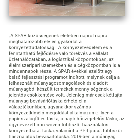
„A SPAR közösségének életében napról napra
meghatározóbb elv és gyakorlat a
környezettudatosság. A környezetvédelem és a
fenntartható fejlődésre való törekvés a vállalat
üzlethálózatában, a logisztikai központokban, az
élelmiszeripari üzemekben és a cégközpontban is a
mindennapok része. A SPAR évekkel ezelőtt egy
belső fejlesztési programot indított, melynek célja a
felhasznált műanyagcsomagolások és eladott
műanyagból készült termékek mennyiségének a
jelentős csökkentése volt. Jelenleg már csak kétfajta
műanyag bevásárlótáska érhető el a
választékunkban, ugyanakkor számos
környezetkímélő megoldást alkalmazunk: ilyen a
papír szalagfüles táska, a papír hőszigetelős táska, az
úgynevezett non-woven többször használatos
környezetbarát táska, valamint a PP-típusú, többször
használatos bevásárlótáska. 2019-ben a műanyag