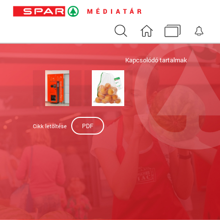
Keresés
Nyitóoldal
Médiatár
Ért
Kapcsolódó tartalmak
PDF
Cikk letöltése