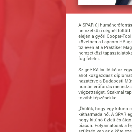
A SPAR új humánerőforrás
nemzetközi cégnél töltött 
elején a győri Cooper-Too
követően a Lapcom HR-iga
tíz éven át a Praktiker Ma
nemzetközi tapasztalatokat
fog felelni.
Szijjné Kállai Ildikó az e
ahol közgazdász diplomát
hazatérve a Budapesti Mű
humán erőforrás menedzse
végzettséget. Szakmai tap
továbbképzésekkel.
„Örülök, hogy egy kitűnő 
kétharmada nő. A SPAR egy
hogy kitűnő üzleti és átgo
piacon. Folyamatosak a fe
szükség van az elköteleze