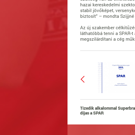
hazai kereskedelmi szekto
stabil jövőképet, versenyké
biztosít” – mondta Szijjné 
Az új szakember célkitűzé
láthatóbbá tenni a SPAR-t
megszilárdítani a cég műk
Tizedik alkalommal Superbr
díjas a SPAR