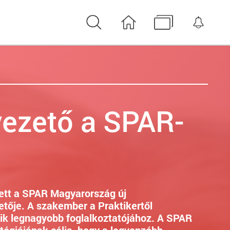
Keresés
Nyitóoldal
Médiatár
Érte
vezető a SPAR-
ó lett a SPAR Magyarország új
tője. A szakember a Praktikertől
ik legnagyobb foglalkoztatójához. A SPAR
tégiájának célja, hogy a legvonzóbb