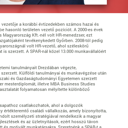
 vezetője a korábbi évtizedekben számos hazai és
be hasonló területen vezető pozíciót. A 2000-es évek
ls Magyarország Kft.-nél volt HR-menedzser, ezt
zgatójaként tevékenykedett Győrben. 2008-tól pedig
gyarországnál volt HR-vezető, ahol széleskörű
 is szerzett. A SPAR-nál közel 13.000 munkavállalóért
gyetemi tanulmányait Drezdában végezte,
 szerzett. Külföldi tanulmányai és munkavégzése után
szaki és Gazdaságtudományi Egyetemen szerzett
r mesterdiplomát, illetve MBA Business Studies
asztalatát folyamatosan mélyítette különböző
csapathoz csatlakozhatok, ahol a dolgozók
 értékteremtő családi vállalkozás, amely bizonyította,
ndolt személyzeti stratégiával rendelkezik a magyar
jlesztések és az üzletnyitások, ezért hosszú távon
tt és motivált munkatársakra. Szeretnénk a SPAR-t a