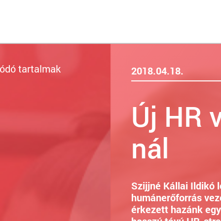
ódó tartalmak
2018.04.18.
Új HR 
nál
Szijjné Kállai Ildik
humánerőforrás veze
érkezett hazánk egy
hosszú távú HR-stra