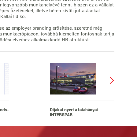
r legvonzóbb munkahelyévé tenni, hiszen ez a vállalat
pes fizetéseket, illetve béren kívüli juttatásokat
Kállai Ildikó.
se az employer branding erősítése, szeretné még
 a munkaerőpiacon, továbbá kiemelten fontosnak tartja
ödési elveihez alkalmazkodó HR-struktúrát.
ands-
Díjakat nyert a tatabányai
INTERSPAR