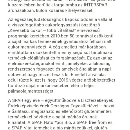
kiszerelésben kerültek forgalomba az INTERSPAR
áruházakban, külön kosaras kihelyezéssel.
Az egészségtudatossághoz kapcsolódóan a vállalat
a visszafogottabb cukorfogyasztást ösztönző
„Kevesebb cukor – több vitalitás!” elnevezésű
programja keretében 2019-ben 50 tonnával csökkenti
a saját márkás termékeinek gyártásához felhasznált
cukor mennyiségét. A cég emellett már korábban
elindította a csökkentett mennyiségű sót tartalmazó
termékek előállítását és forgalmazását. Ez azokat az
élelmiszer-kategóriákat érinti, amelyeket a lakosság
rendszeresen fogyaszt, és amelyek általában a napi
sóbevitel nagy részét teszik ki. Emellett a vállalat
célul tűzte ki azt is, hogy 2019 végére a többletértéket
hordozó saját márkái esetében eléri a teljes
pálmaolajmentességet.
A SPAR egy éve – együttműködve a Lisztérzékenyek
Érdekképviseletének Országos Egyesületével – hazai
előállítású, megbízható és ellenőrzött gluténmentes
termékekkel bővítette a saját márkás áruinak
kínálatát. A SPAR Natur*pur Bio, a SPAR free from és
a SPAR Vital termékek a bio minőségükkel, glutén-