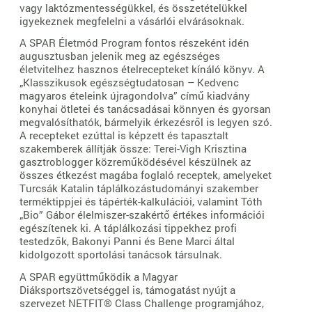
vagy laktózmentességükkel, és összetételükkel
igyekeznek megfelelni a vásárlói elvárásoknak.
A SPAR Életmód Program fontos részeként idén
augusztusban jelenik meg az egészséges
életvitelhez hasznos ételrecepteket kínáló könyv. A
„Klasszikusok egészségtudatosan – Kedvenc
magyaros ételeink újragondolva” című kiadvány
konyhai ötletei és tanácsadásai könnyen és gyorsan
megvalósíthatók, bármelyik érkezésről is legyen szó.
A recepteket ezúttal is képzett és tapasztalt
szakemberek állítják össze: Terei-Vigh Krisztina
gasztroblogger közreműködésével készülnek az
összes étkezést magába foglaló receptek, amelyeket
Turcsák Katalin táplálkozástudományi szakember
terméktippjei és tápérték-kalkulációi, valamint Tóth
„Bio” Gábor élelmiszer-szakértő értékes információi
egészítenek ki. A táplálkozási tippekhez profi
testedzők, Bakonyi Panni és Bene Marci által
kidolgozott sportolási tanácsok társulnak.
A SPAR együttműködik a Magyar
Diáksportszövetséggel is, támogatást nyújt a
szervezet NETFIT® Class Challenge programjához,