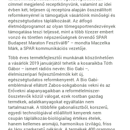
címmel megjelenő receptkönyvünk, valamint az idei
évben két, teljesen új receptúra alapján összeállított
reformkenyérrel is támogatjuk vásárlóink minőségi és
egészségtudatos táplálkozását. Az átfogó
életmódprogramot az olyan tömegsportrendezvények
támogatása teszi teljessé, mint a több tízezer embert
vonzó és töretlen népszerűségnek örvendő SPAR
Budapest Maraton Fesztivál®” – mondta Maczelka
Márk, a SPAR kommunikációs vezetője.
Több éves termékfejlesztői munkának köszönhetően
a vásárlók 2019 januárjától tehetik a kosaraikba Tóth
Gábor – ismert rádiós nevén: Bio Gabi –,
élelmiszeripari fejlesztőmérnök két új,
egészségtudatos reformkenyerét. A Bio Gabi-
emblémával ellátott Zabos-sokgabonás vekni és az
Erővekni alapanyagaikban a reformélelmiszer-
összetevők közül válogat, ezek rostban gazdag
termékek, adalékanyagokat egyáltalán nem
tartalmaznak. A többféle gabonalisztből, korszerű,
egyedi technológiával előállított kenyerek nem
csupán táplálkozás-biológiailag értékes ételek,
hanem kellemes aromájú, harmonikus ízvilágú, friss
és lágy szerkezetű pékáruk. A termékek 400 grammos