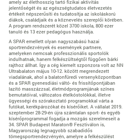
amely az élethosszig tartó fizikai aktivitás
jelentőségét és az egészségtudatos életvezetés
értékeit népszerűsíti és tudatosítja az iskoláskorú
diákok, családjaik és a köznevelés szereplői körében.
A program rendszerét közel 3700 iskola, 800 ezer
tanuló és 13 ezer pedagógus használja.
A SPAR emellett olyan nagyszabású hazai
sportrendezvények és események partnere,
amelyeken nemcsak professzionális sportolók
indulhatnak, hanem felkészültségtől függően bárki
rajthoz állhat. Így a cég kiemelt szponzora volt az NN
Ultrabalaton május 10-12. között megrendezett
viadalának, ahol a balatonfüredi versenyközpontban
és a SPAR gyenesdiási váltó- és frissítőpontjában
lazító masszázzsal, életmódprogramjának színes
bemutatóival, változatos ételkóstolókkal, illetve
ügyességi és szórakoztató programokkal várta a
futókat, kerékpározókat és kísérőiket. A vállalat 2019.
szeptember 28-29-én újra számtalan sport- és egyéb
kísérőprogrammal fogadja a mozgás szerelmeseit a
34. SPAR Budapest Maraton® Fesztiválon is,
Magyarország legnagyobb szabadidős
tömegsportrendezvényén, amelyre a felkészülést