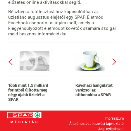
előzetes online aktivitásokkal segíti.
Részben a futófesztiválhoz kapcsolódóan az
üzletlánc augusztus elejétől egy SPAR Életmód
Facebook-csoportot is útjára indít, amely a
kiegyensúlyozott életmódot követők számára szolgál
majd hasznos információkkal.
Több mint 1,5 milliárd
Kávéházi hangulatot
forintból újította meg
varázsol az
négy újabb üzletét a
otthonokba a SPAR
SPAR
Impresszum
Általános adatkezelési tájékoztató
Jogi nyilatkozat