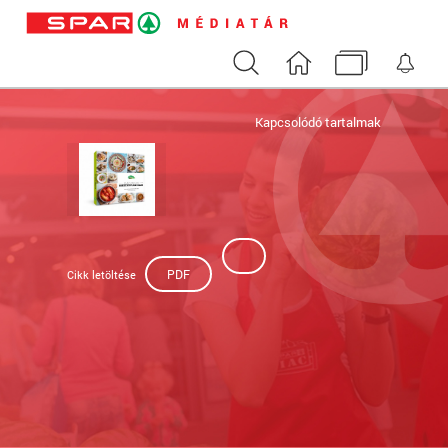
Keresés
Nyitóoldal
Médiatár
Ért
Kapcsolódó tartalmak
PDF
Cikk letöltése