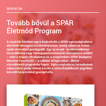
2019.07.29.
Tovább bővül a SPAR
Életmód Program
A vásárlók körében egyre kedveltebb a SPAR egészségtudatos
életvitelt támogató kezdeményezése, amely ebben az évben
újabb elemekkel gazdagodik. Egy új recept- és életmódkönyv
összeállítása vagy tömegsportesemények támogatása mellett
– mint a májusi Ultrabalaton és a szeptemberi SPAR Budapest
Maraton Fesztivál® – a vállalat átfogó cukor-, illetve
sócsökkentő programba fogott. Egészségtudatos termékeinek
választékát pedig többek között a reformtáplálkozás jegyében
készülő kenyerekkel gyarapította.