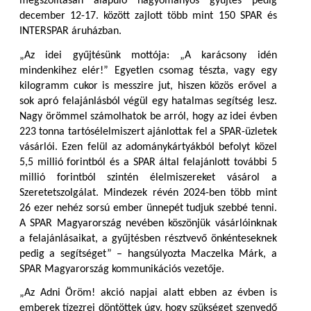
megszólításán alapuló hagyományos gyűjtés pedig
december 12-17. között zajlott több mint 150 SPAR és
INTERSPAR áruházban.
„Az idei gyűjtésünk mottója: „A karácsony idén
mindenkihez elér!” Egyetlen csomag tészta, vagy egy
kilogramm cukor is messzire jut, hiszen közös erővel a
sok apró felajánlásból végül egy hatalmas segítség lesz.
Nagy örömmel számolhatok be arról, hogy az idei évben
223 tonna tartósélelmiszert ajánlottak fel a SPAR-üzletek
vásárlói. Ezen felül az adománykártyákból befolyt közel
5,5 millió forintból és a SPAR által felajánlott további 5
millió forintból szintén élelmiszereket vásárol a
Szeretetszolgálat. Mindezek révén 2024-ben több mint
26 ezer nehéz sorsú ember ünnepét tudjuk szebbé tenni.
A SPAR Magyarország nevében köszönjük vásárlóinknak
a felajánlásaikat, a gyűjtésben résztvevő önkénteseknek
pedig a segítséget” – hangsúlyozta Maczelka Márk, a
SPAR Magyarország kommunikációs vezetője.
„Az Adni Öröm! akció napjai alatt ebben az évben is
emberek tízezrei döntöttek úgy, hogy szükséget szenvedő