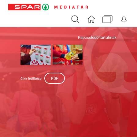
Keresés
Nyitóoldal
Médiatár
Ért
Kapcsolódó tartalmak
PDF
Cikk letöltése