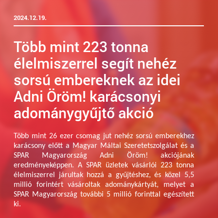
2024.12.19.
Több mint 223 tonna
élelmiszerrel segít nehéz
sorsú embereknek az idei
Adni Öröm! karácsonyi
adománygyűjtő akció
Több mint 26 ezer csomag jut nehéz sorsú emberekhez
karácsony előtt a Magyar Máltai Szeretetszolgálat és a
SPAR Magyarország Adni Öröm! akciójának
eredményeképpen. A SPAR üzletek vásárlói 223 tonna
élelmiszerrel járultak hozzá a gyűjtéshez, és közel 5,5
millió forintért vásároltak adománykártyát, melyet a
SPAR Magyarország további 5 millió forinttal egészített
ki.