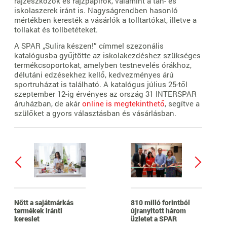
rajzeszközök és rajzpapírok, valamint a tan- és
iskolaszerek iránt is. Nagyságrendben hasonló
mértékben keresték a vásárlók a tolltartókat, illetve a
tollakat és tollbetéteket.
A SPAR „Sulira készen!” címmel szezonális
katalógusba gyűjtötte az iskolakezdéshez szükséges
termékcsoportokat, amelyben testnevelés órákhoz,
délutáni edzésekhez kellő, kedvezményes árú
sportruházat is található. A katalógus július 25-től
szeptember 12-ig érvényes az ország 31 INTERSPAR
áruházban, de akár
online is megtekinthető
, segítve a
szülőket a gyors választásban és vásárlásban.
Nőtt a sajátmárkás
810 milló forintból
termékek iránti
újranyitott három
kereslet
üzletet a SPAR