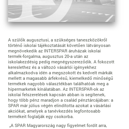
A szülők augusztusi, a szükséges taneszközökről
történő iskolai tájékoztatását követően látványosan
megnövekedik az INTERSPAR áruházak iskolai
termék-forgalma, augusztus 20-a után az
iskolakezdésig pedig megnégyszereződik. A fokozott
kereslethez és a változó vásárlói igényekhez
alkalmazkodva idén a megszokott és kedvelt márkák
mellett a magasabb árfekvésű, kiemelkedő minőségű
termékek nagyobb választékban találhatóak meg a
hipermarketek kínálatában. Az INTERSPAR-ok az
iskolai felszerelések kapcsán abban is segítenek,
hogy több pénz maradjon a család pénztárcájában: a
SPAR már július végén elindította azokat a vásárlási
akciókat, amelyek a tanévkezdés legfontosabb
termékeit foglalják egy csokorba.
„A SPAR Magyarország nagy figyelmet fordít arra,