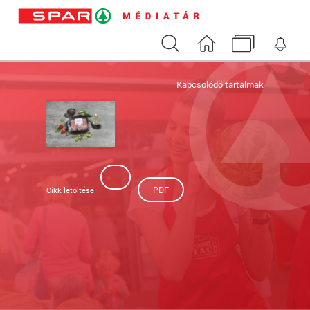
Keresés
Nyitóoldal
Médiatár
Ért
Kapcsolódó tartalmak
PDF
Cikk letöltése