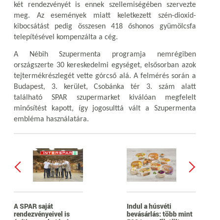
két rendezvényét is ennek szellemiségében szervezte
meg. Az események miatt keletkezett szén-dioxid-
kibocsátást pedig összesen 418 őshonos gyümölcsfa
telepítésével kompenzálta a cég.
A Nébih Szupermenta programja nemrégiben
országszerte 30 kereskedelmi egységet, elsősorban azok
tejtermékrészlegét vette górcső alá. A felmérés során a
Budapest, 3. kerület, Csobánka tér 3. szám alatt
található SPAR szupermarket kiválóan megfelelt
minősítést kapott, így jogosulttá vált a Szupermenta
embléma használatára.
A SPAR saját
Indul a húsvéti
rendezvényeivel is
bevásárlás: több mint