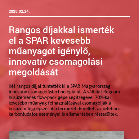
2025.02.24.
Rangos díjakkal ismerték
el a SPAR kevesebb
műanyagot igénylő,
innovatív csomagolási
megoldását
Két rangos díjjal tüntették ki a SPAR Magyarország
innovatív csomagolástechnológiáját. A vállalat Regnum
húsüzemének flow-pack gépe segítségével 70%-kal
kevesebb műanyag felhasználásával csomagolják a
húsüzem legnépszerűbb termékét. Emellett az üzletlánc
karbontudatos eseményei is elismerésben részesültek.