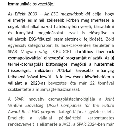
kommunikációs vezetője.
Az
Effekt 2030 – Az ESG megoldások díj
célja, hogy
elismerje és minél szélesebb körben megismertesse a
cégek által alkalmazott hatékony környezeti, társadalmi
és irányítási megoldásokat, ezzel is elősegítve a
vállalatok ESG-fókuszú szemléletének fejlődését.
Zöld
egyensúly kategóriában, hulladékcsökkentési területen a
SPAR Magyarország „S-BUDGET
darálthús flow-pack
csomagolásváltás” elnevezésű programját díjazták. Az új
termékcsomagolás biztonságos, megőrzi a hústermék
frissességét, miközben 70%-kal kevesebb műanyag
felhasználásával készül.
A fejlesztésnek köszönhetően a
vállalat a 2023-as
bevezetés óta már 22 tonnával
csökkentette a műanyagfelhasználását.
A SPAR innovatív csomagolástechnológiája a
Joint
Venture Szövetség (JVSZ) Companies for the Future
Award Best ESG program
kategóriájának győztese lett.
Emellett a vállalat példaértékű karbontudatos
rendezvényeit is elismerte a JVSZ: a SPAR 2024-ben már