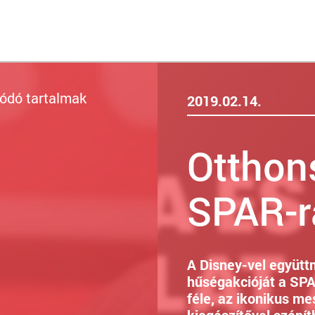
ódó tartalmak
2019.02.14.
Otthon
SPAR-r
A Disney-vel együtt
hűségakcióját a SPA
féle, az ikonikus me
kiegészítővel szépít