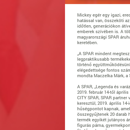
Mickey egér egy igazi, ere
hatással van, összeköti a
időtlen, generációkon átív
emberek szívében is. A tö
magyarországi SPAR áruhá
keretében.
„A SPAR mindent megtesz a
legpraktikusabb termékeket
történő együttműködésünk
elégedettsége fontos szám
mondta Maczelka Márk, a
A SPAR, „Legenda és varáz
2019. február 14-től áprili
CITY SPAR, SPAR partner 
keresztül, 2019. április 14
hűségpontot kapnak, amel
összegyűjtenek 20 darab h
termék egyikét jutányos ár
figurás párna, gyermekpon