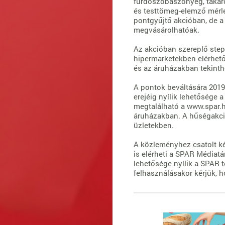
fürdőszobaszőnyeg, takaró
és testtömeg-elemző mérl
pontgyűjtő akcióban, de a
megvásárolhatóak.
Az akcióban szereplő ste
hipermarketekben elérhet
és az áruházakban tekint
A pontok beváltására 2019. 
erejéig nyílik lehetősége a
megtalálható a www.spar.
áruházakban. A hűségakc
üzletekben.
A közleményhez csatolt ké
is elérheti a SPAR Médiatá
lehetősége nyílik a SPAR t
felhasználásakor kérjük, 