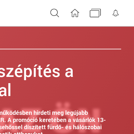
Keresés
Nyitóoldal
Médiatár
Érte
szépítés a
al
működésben hirdeti meg legújabb
R. A promóció keretében a vásárlók 13-
sehőssel díszített fürdő- és hálószobai
hetik otthonukat.