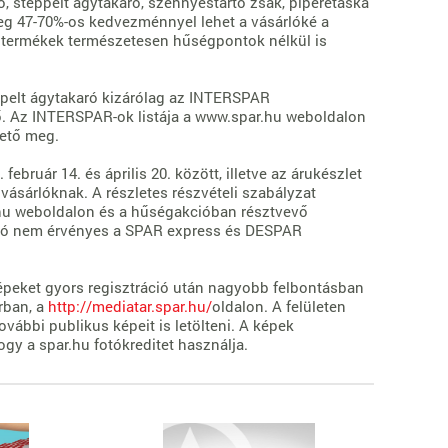
, steppelt ágytakaró, szennyestartó zsák, piperetáska
eg 47-70%-os kedvezménnyel lehet a vásárlóké a
 termékek természetesen hűségpontok nélkül is
ppelt ágytakaró kizárólag az INTERSPAR
ő. Az INTERSPAR-ok listája a www.spar.hu weboldalon
hető meg.
február 14. és április 20. között, illetve az árukészlet
 vásárlóknak. A részletes részvételi szabályzat
hu weboldalon és a hűségakcióban résztvevő
ió nem érvényes a SPAR express és DESPAR
peket gyors regisztráció után nagyobb felbontásban
rban, a
http://mediatar.spar.hu/
oldalon. A felületen
ovábbi publikus képeit is letölteni. A képek
hogy a spar.hu
fotókreditet használja.