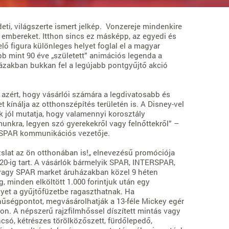
deti, világszerte ismert jelkép. Vonzereje mindenkire
z embereket. Itthon sincs ez másképp, az egyedi és
elő figura különleges helyet foglal el a magyar
bb mint 90 éve „született” animációs legenda a
zakban bukkan fel a legújabb pontgyűjtő akció
zért, hogy vásárlói számára a legdivatosabb és
 kínálja az otthonszépítés területén is. A Disney-vel
 jól mutatja, hogy valamennyi korosztály
unkra, legyen szó gyerekekről vagy felnőttekről” –
 SPAR kommunikációs vezetője.
slat az ön otthonában is!„ elnevezésű promóciója
s 20-ig tart. A vásárlók bármelyik SPAR, INTERSPAR,
vagy SPAR market áruházakban közel 9 héten
-ig, minden elköltött 1.000 forintjuk után egy
yet a gyűjtőfüzetbe ragaszthatnak. Ha
űségpontot, megvásárolhatják a 13-féle Mickey egér
on. A népszerű rajzfilmhőssel díszített mintás vagy
csó, kétrészes törölközőszett, fürdőlepedő,