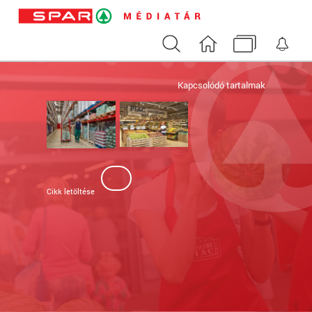
Keresés
Nyitóoldal
Médiatár
Ért
Kapcsolódó tartalmak
Cikk letöltése