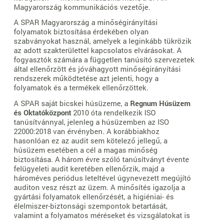
Magyarország kommunikációs vezetője.
A SPAR Magyarország a minőségirányítási
folyamatok biztosítása érdekében olyan
szabványokat használ, amelyek a leginkább tükrözik
az adott szakterülettel kapcsolatos elvárásokat. A
fogyasztók számára a független tanúsító szervezetek
által ellenőrzött és jóváhagyott minőségirányítási
rendszerek működtetése azt jelenti, hogy a
folyamatok és a termékek ellenőrzöttek.
A SPAR saját bicskei húsüzeme, a
Regnum Húsüzem
és Oktatóközpont
2010 óta rendelkezik ISO
tanúsítvánnyal, jelenleg a húsüzemben az ISO
22000:2018 van érvényben. A korábbiakhoz
hasonlóan ez az audit sem kötelező jellegű, a
húsüzem esetében a cél a magas minőség
biztosítása. A három évre szóló tanúsítványt évente
felügyeleti audit keretében ellenőrzik, majd a
hároméves periódus leteltével úgynevezett megújító
auditon vesz részt az üzem. A minősítés igazolja a
gyártási folyamatok ellenőrzését, a higiéniai- és
élelmiszer-biztonsági szempontok betartását,
valamint a folyamatos méréseket és vizsgálatokat is