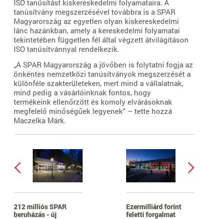
ISO tanúsítást kiskereskedelmi folyamataira. A
tanúsítvány megszerzésével továbbra is a SPAR
Magyarország az egyetlen olyan kiskereskedelmi
lánc hazánkban, amely a kereskedelmi folyamatai
tekintetében független fél által végzett átvilágításon
ISO tanúsítvánnyal rendelkezik.
„A SPAR Magyarország a jövőben is folytatni fogja az
önkéntes nemzetközi tanúsítványok megszerzését a
különféle szakterületeken, mert mind a vállalatnak,
mind pedig a vásárlóinknak fontos, hogy
termékeink ellenőrzött és komoly elvárásoknak
megfelelő minőségűek legyenek” – tette hozzá
Maczelka Márk.
212 milliós SPAR
Ezermilliárd forint
beruházás - új
feletti forgalmat