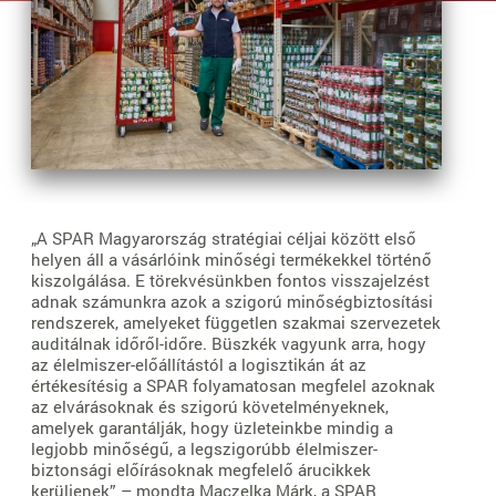
„A SPAR Magyarország stratégiai céljai között első
helyen áll a vásárlóink minőségi termékekkel történő
kiszolgálása. E törekvésünkben fontos visszajelzést
adnak számunkra azok a szigorú minőségbiztosítási
rendszerek, amelyeket független szakmai szervezetek
auditálnak időről-időre. Büszkék vagyunk arra, hogy
az élelmiszer-előállítástól a logisztikán át az
értékesítésig a SPAR folyamatosan megfelel azoknak
az elvárásoknak és szigorú követelményeknek,
amelyek garantálják, hogy üzleteinkbe mindig a
legjobb minőségű, a legszigorúbb élelmiszer-
biztonsági előírásoknak megfelelő árucikkek
kerüljenek” – mondta Maczelka Márk, a SPAR