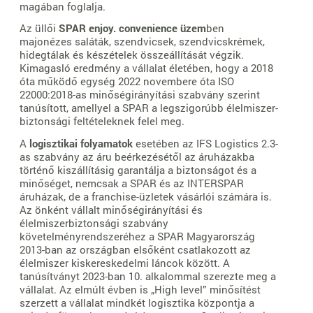
magában foglalja.
Az üllői
SPAR enjoy. convenience üzem
ben
majonézes saláták, szendvicsek, szendvicskrémek,
hidegtálak és készételek összeállítását végzik.
Kimagasló eredmény a vállalat életében, hogy a 2018
óta működő egység 2022 novembere óta ISO
22000:2018-as minőségirányítási szabvány szerint
tanúsított, amellyel a SPAR a legszigorúbb élelmiszer-
biztonsági feltételeknek felel meg.
A
logisztikai folyamatok
esetében az IFS Logistics 2.3-
as szabvány az áru beérkezésétől az áruházakba
történő kiszállításig garantálja a biztonságot és a
minőséget, nemcsak a SPAR és az INTERSPAR
áruházak, de a franchise-üzletek vásárlói számára is.
Az önként vállalt minőségirányítási és
élelmiszerbiztonsági szabvány
követelményrendszeréhez a SPAR Magyarország
2013-ban az országban elsőként csatlakozott az
élelmiszer kiskereskedelmi láncok között. A
tanúsítványt 2023-ban 10. alkalommal szerezte meg a
vállalat. Az elmúlt évben is „High level” minősítést
szerzett a vállalat mindkét logisztika központja a