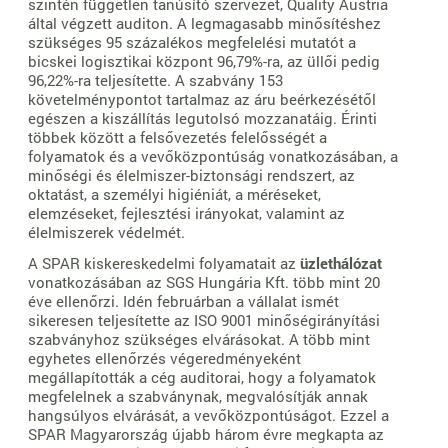
szintén független tanúsító szervezet, Quality Austria
által végzett auditon. A legmagasabb minősítéshez
szükséges 95 százalékos megfelelési mutatót a
bicskei logisztikai központ 96,79%-ra, az üllői pedig
96,22%-ra teljesítette. A szabvány 153
követelménypontot tartalmaz az áru beérkezésétől
egészen a kiszállítás legutolsó mozzanatáig. Érinti
többek között a felsővezetés felelősségét a
folyamatok és a vevőközpontúság vonatkozásában, a
minőségi és élelmiszer-biztonsági rendszert, az
oktatást, a személyi higiéniát, a méréseket,
elemzéseket, fejlesztési irányokat, valamint az
élelmiszerek védelmét.
A SPAR kiskereskedelmi folyamatait az
üzlethálózat
vonatkozásában az SGS Hungária Kft. több mint 20
éve ellenőrzi. Idén februárban a vállalat ismét
sikeresen teljesítette az ISO 9001 minőségirányítási
szabványhoz szükséges elvárásokat. A több mint
egyhetes ellenőrzés végeredményeként
megállapították a cég auditorai, hogy a folyamatok
megfelelnek a szabványnak, megvalósítják annak
hangsúlyos elvárását, a vevőközpontúságot. Ezzel a
SPAR Magyarország újabb három évre megkapta az