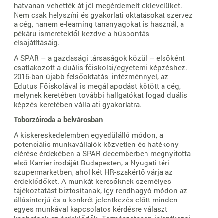
hatvanan vehették át jól megérdemelt oklevelüket.
Nem csak helyszíni és gyakorlati oktatásokat szervez
a cég, hanem e-learning tananyagokat is használ, a
pékáru ismeretektől kezdve a húsbontás
elsajátításáig.
A SPAR – a gazdasági társaságok közül – elsőként
csatlakozott a duális főiskolai/egyetemi képzéshez.
2016-ban újabb felsőoktatási intézménnyel, az
Edutus Főiskolával is megállapodást kötött a cég,
melynek keretében további hallgatókat fogad duális
képzés keretében vállalati gyakorlatra.
Toborzóiroda a belvárosban
A kiskereskedelemben egyedülálló módon, a
potenciális munkavállalók közvetlen és hatékony
elérése érdekében a SPAR decemberben megnyitotta
első Karrier irodáját Budapesten, a Nyugati téri
szupermarketben, ahol két HR-szakértő várja az
érdeklődőket. A munkát keresőknek személyes
tájékoztatást biztosítanak, így rendhagyó módon az
állásinterjú és a konkrét jelentkezés előtt minden
egyes munkával kapcsolatos kérdésre választ
kaphatnak az érdeklődők. Természetesen jelentkezni