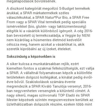
megállapodások bővülésének.
A diszkont kategóriát megcélzó S-Budget termékek
árukkal, a SPAR márkatermékek széles
választékukkal, a SPAR Natur*Pur Bio, a SPAR Free
From vagy a SPAR Vital termékek pedig speciális
ismérveikkel (bio, glutén- vagy laktózmentesség)
elégítik ki a vásárlók különböző igényeit. A cég 2016-
ban bevezetett új termékcsaládja, a Veggie by NENI
nem kizárólag a húsmentes életmód kedvelőit
célozza meg, hanem azokat a vásárlókat is, akik
szeretik kipróbálni az új ízeket, ételeket.
Sokszínűség a képzésekben is
A siker kulcsa a munkatársakban rejlik, ezért
kiemelten fontos a szakmai felkészültségük, ezt vallja
a SPAR. A vállaltnál folyamatosan képzik a különféle
területeken dolgozó kollégákat, a kínálat pedig évről-
évre bővül. Szakiskolások számára évente
megrendezik a SPAR Kiváló Tanulója versenyt, 2016-
ban negyvenheten versengtek a kitüntető címért. A
nagy sikerű, magas színvonalú TOP Eladó és SPAR
Mester képzések szintén megszervezésre kerültek az
üzlethálózatban dolgozók részére, ezeken több mint