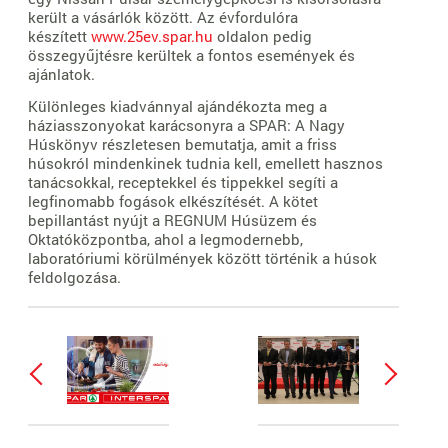
került a vásárlók között. Az évfordulóra
készített
www.25ev.spar.hu
oldalon pedig
összegyűjtésre kerültek a fontos események és
ajánlatok.
Különleges kiadvánnyal ajándékozta meg a
háziasszonyokat karácsonyra a SPAR: A Nagy
Húskönyv részletesen bemutatja, amit a friss
húsokról mindenkinek tudnia kell, emellett hasznos
tanácsokkal, receptekkel és tippekkel segíti a
legfinomabb fogások elkészítését. A kötet
bepillantást nyújt a REGNUM Húsüzem és
Oktatóközpontba, ahol a legmodernebb,
laboratóriumi körülmények között történik a húsok
feldolgozása.