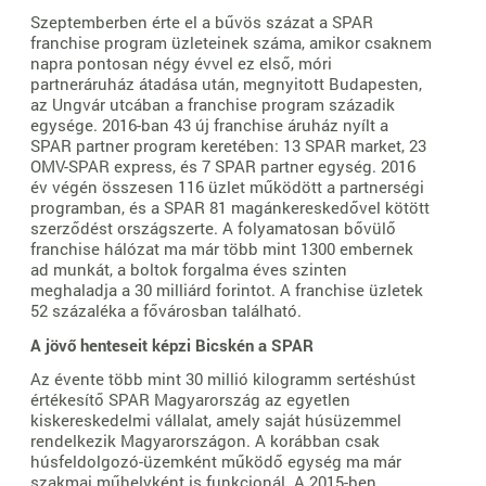
Szeptemberben érte el a bűvös százat a SPAR
franchise program üzleteinek száma, amikor csaknem
napra pontosan négy évvel ez első, móri
partneráruház átadása után, megnyitott Budapesten,
az Ungvár utcában a franchise program századik
egysége. 2016-ban 43 új franchise áruház nyílt a
SPAR partner program keretében: 13 SPAR market, 23
OMV-SPAR express, és 7 SPAR partner egység. 2016
év végén összesen 116 üzlet működött a partnerségi
programban, és a SPAR 81 magánkereskedővel kötött
szerződést országszerte. A folyamatosan bővülő
franchise hálózat ma már több mint 1300 embernek
ad munkát, a boltok forgalma éves szinten
meghaladja a 30 milliárd forintot. A franchise üzletek
52 százaléka a fővárosban található.
A jövő henteseit képzi Bicskén a SPAR
Az évente több mint 30 millió kilogramm sertéshúst
értékesítő SPAR Magyarország az egyetlen
kiskereskedelmi vállalat, amely saját húsüzemmel
rendelkezik Magyarországon. A korábban csak
húsfeldolgozó-üzemként működő egység ma már
szakmai műhelyként is funkcionál. A 2015-ben