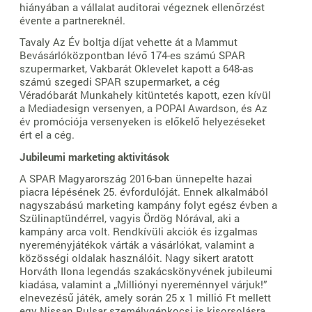
hiányában a vállalat auditorai végeznek ellenőrzést
évente a partnereknél.
Tavaly Az Év boltja díjat vehette át a Mammut
Bevásárlóközpontban lévő 174-es számú SPAR
szupermarket, Vakbarát Oklevelet kapott a 648-as
számú szegedi SPAR szupermarket, a cég
Véradóbarát Munkahely kitüntetés kapott, ezen kívül
a Mediadesign versenyen, a POPAI Awardson, és Az
év promóciója versenyeken is előkelő helyezéseket
ért el a cég.
Jubileumi marketing aktivitások
A SPAR Magyarország 2016-ban ünnepelte hazai
piacra lépésének 25. évfordulóját. Ennek alkalmából
nagyszabású marketing kampány folyt egész évben a
Szülinaptündérrel, vagyis Ördög Nórával, aki a
kampány arca volt. Rendkívüli akciók és izgalmas
nyereményjátékok várták a vásárlókat, valamint a
közösségi oldalak használóit. Nagy sikert aratott
Horváth Ilona legendás szakácskönyvének jubileumi
kiadása, valamint a „Milliónyi nyereménnyel várjuk!”
elnevezésű játék, amely során 25 x 1 millió Ft mellett
egy Nissan Pulsar személygépkocsi is kisorsolásra