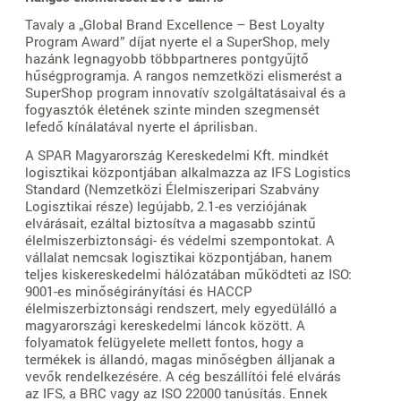
Tavaly a „Global Brand Excellence – Best Loyalty
Program Award” díjat nyerte el a SuperShop, mely
hazánk legnagyobb többpartneres pontgyűjtő
hűségprogramja. A rangos nemzetközi elismerést a
SuperShop program innovatív szolgáltatásaival és a
fogyasztók életének szinte minden szegmensét
lefedő kínálatával nyerte el áprilisban.
A SPAR Magyarország Kereskedelmi Kft. mindkét
logisztikai központjában alkalmazza az IFS Logistics
Standard (Nemzetközi Élelmiszeripari Szabvány
Logisztikai része) legújabb, 2.1-es verziójának
elvárásait, ezáltal biztosítva a magasabb szintű
élelmiszerbiztonsági- és védelmi szempontokat. A
vállalat nemcsak logisztikai központjában, hanem
teljes kiskereskedelmi hálózatában működteti az ISO:
9001-es minőségirányítási és HACCP
élelmiszerbiztonsági rendszert, mely egyedülálló a
magyarországi kereskedelmi láncok között. A
folyamatok felügyelete mellett fontos, hogy a
termékek is állandó, magas minőségben álljanak a
vevők rendelkezésére. A cég beszállítói felé elvárás
az IFS, a BRC vagy az ISO 22000 tanúsítás. Ennek