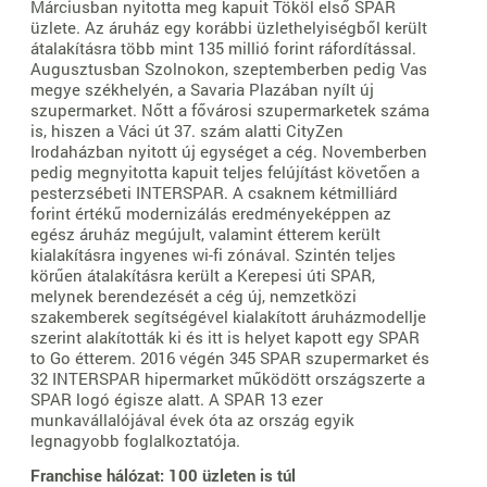
Márciusban nyitotta meg kapuit Tököl első SPAR
üzlete. Az áruház egy korábbi üzlethelyiségből került
átalakításra több mint 135 millió forint ráfordítással.
Augusztusban Szolnokon, szeptemberben pedig Vas
megye székhelyén, a Savaria Plazában nyílt új
szupermarket. Nőtt a fővárosi szupermarketek száma
is, hiszen a Váci út 37. szám alatti CityZen
Irodaházban nyitott új egységet a cég. Novemberben
pedig megnyitotta kapuit teljes felújítást követően a
pesterzsébeti INTERSPAR. A csaknem kétmilliárd
forint értékű modernizálás eredményeképpen az
egész áruház megújult, valamint étterem került
kialakításra ingyenes wi-fi zónával. Szintén teljes
körűen átalakításra került a Kerepesi úti SPAR,
melynek berendezését a cég új, nemzetközi
szakemberek segítségével kialakított áruházmodellje
szerint alakították ki és itt is helyet kapott egy SPAR
to Go étterem. 2016 végén 345 SPAR szupermarket és
32 INTERSPAR hipermarket működött országszerte a
SPAR logó égisze alatt. A SPAR 13 ezer
munkavállalójával évek óta az ország egyik
legnagyobb foglalkoztatója.
Franchise hálózat: 100 üzleten is túl