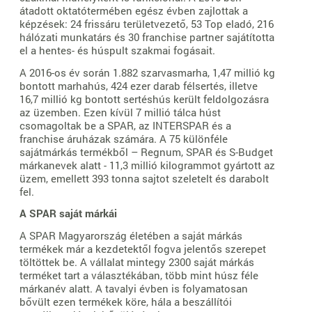
átadott oktatótermében egész évben zajlottak a
képzések: 24 frissáru területvezető, 53 Top eladó, 216
hálózati munkatárs és 30 franchise partner sajátította
el a hentes- és húspult szakmai fogásait.
A 2016-os év során 1.882 szarvasmarha, 1,47 millió kg
bontott marhahús, 424 ezer darab félsertés, illetve
16,7 millió kg bontott sertéshús került feldolgozásra
az üzemben. Ezen kívül 7 millió tálca húst
csomagoltak be a SPAR, az INTERSPAR és a
franchise áruházak számára. A 75 különféle
sajátmárkás termékből – Regnum, SPAR és S-Budget
márkanevek alatt - 11,3 millió kilogrammot gyártott az
üzem, emellett 393 tonna sajtot szeletelt és darabolt
fel.
A SPAR saját márkái
A SPAR Magyarország életében a saját márkás
termékek már a kezdetektől fogva jelentős szerepet
töltöttek be. A vállalat mintegy 2300 saját márkás
terméket tart a választékában, több mint húsz féle
márkanév alatt. A tavalyi évben is folyamatosan
bővült ezen termékek köre, hála a beszállítói