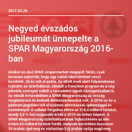
2017.03.29.
Negyed évszádos
jubileumát ünnepelte a
SPAR Magyarország 2016-
ban
Amikor az első SPAR szupermarket megnyílt Tatán, csak
kevesen sejtették, hogy egy valódi sikertörténet veszi
kezdetét. 25 év telt el azóta. Az eltelt évek alatt folyamatosan
fejlődött az üzlethálózat, elindult a franchise program és a cég
jelentős szerepet vállalt a társadalmi ügyek támogatásában is.
Az elmúlt évtizedekben a SPAR Magyarország az ország
meghatározó és kedvelt élelmiszerláncává vált. A 2016-os év a
jubileum jegyében telt el számos aktivitással, újdonsággal és
eseménnyel. A vállalat forgalma elérte az 516,4 milliárd forintot,
amely 5,2 %-kal magasabb érték a 2015-ös évhez képest. A
SPAR Magyarország üzlethálózatának fejlesztésére az idei
évben 23 milliárd forintot fordít, melynek keretében összesen
24 áruház újul meg és várhatóan 5 új áruház nyitja majd meg