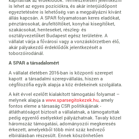
is lehet az egyes pozíciókra, és akár interjúidőpont
egyeztetésére is lehetőség van a megpályázni kívánt
állás kapcsán. A SPAR folyamatosan keres eladókat,
pénztárosokat, árufeltöltőket, konyhai kisegítőket,
szakácsokat, henteseket, részleg- és
osztályvezetőket Budapest egész területére. A
vállalat várja a fővárosi vagy a vonzáskörzetben élő,
akár pályakezdő érdeklődők jelentkezését a
toborzóirodánál.
A SPAR a társadalomért
A vállalat életében 2016-ban is központi szerepet
kapott a társadalmi szerepvállalás, hiszen a
cégfilozófia egyik alapja a köz érdekeinek szolgálata.
A két évvel ezelőtt kialakított támogatási folyamat –
melynek alapja a
www.sparsegitokezek.hu
, amely
fontos eleme a társaság CSR politikájának -
átláthatóságot biztosít a vállalatnak, a támogatottak
pedig egyenlő esélyekkel pályázhatnak. Tavaly közel
háromszáz támogatási, adományozói megkeresés
érkezett, amelyekből több mint száz kedvező
elbírálásban részesült. Ennek köszönhetően