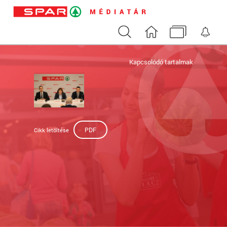
Keresés
Nyitóoldal
Médiatár
Ért
Kapcsolódó tartalmak
PDF
Cikk letöltése