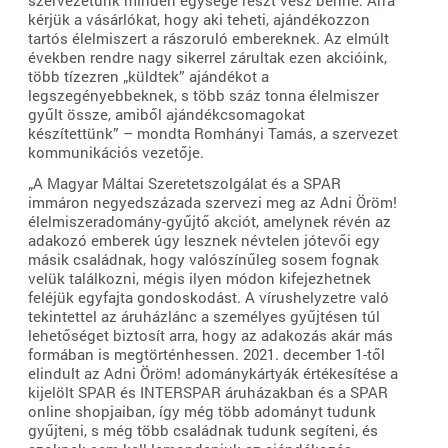
kérjük a vásárlókat, hogy aki teheti, ajándékozzon
tartós élelmiszert a rászoruló embereknek. Az elmúlt
években rendre nagy sikerrel zárultak ezen akcióink,
több tízezren „küldtek” ajándékot a
legszegényebbeknek, s több száz tonna élelmiszer
gyűlt össze, amiből ajándékcsomagokat
készítettünk” – mondta Romhányi Tamás, a szervezet
kommunikációs vezetője.
„A Magyar Máltai Szeretetszolgálat és a SPAR
immáron negyedszázada szervezi meg az Adni Öröm!
élelmiszeradomány-gyűjtő akciót, amelynek révén az
adakozó emberek úgy lesznek névtelen jótevői egy
másik családnak, hogy valószínűleg sosem fognak
velük találkozni, mégis ilyen módon kifejezhetnek
feléjük egyfajta gondoskodást. A vírushelyzetre való
tekintettel az áruházlánc a személyes gyűjtésen túl
lehetőséget biztosít arra, hogy az adakozás akár más
formában is megtörténhessen. 2021. december 1-től
elindult az Adni Öröm! adománykártyák értékesítése a
kijelölt SPAR és INTERSPAR áruházakban és a SPAR
online shopjaiban, így még több adományt tudunk
gyűjteni, s még több családnak tudunk segíteni, és