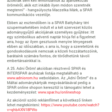
azoknak sem kell lemondaniuk az ajándékozás
öröméről, akik ezt inkább ilyen módon szeretnék
megtenni” - hangsúlyozta Maczelka Márk, a SPAR
kommunikációs vezetője.
Ebben az esztendőben is a SPAR Battyhány téri
szupermarketében indult el a két szervezet közös
adománygyűjtő akciójának személyes gyűjtése: itt
egy szimbolikus adventi naptár hívja fel a figyelmet
arra, hogy az ilyen gesztusok menyire lényegesek
ebben az időszakban, s arra is, hogy a szeretetünk és
gondoskodásunk nemcsak a közeli hozzátartozóink,
barátaink számára fontos, de törődhetünk távoli
embertársainkkal is.
A 25. Adni Öröm! akcióban résztvevő SPAR és
INTERSPAR áruházak listája megtalálható a
www.adniorom.hu
weboldalon. Az „Adni Öröm!” és a
Máltai adománykártyák megvásárlásával pedig a
SPAR online shopon keresztül is támogatni lehet a
kezdeményezést:
www.spar.hu/onlineshop
Az akcióról szóló reklámfilmet a következő linken
lehet megtekinteni:
https://www.youtube.com/watch?
v=qhbAXN18PWo