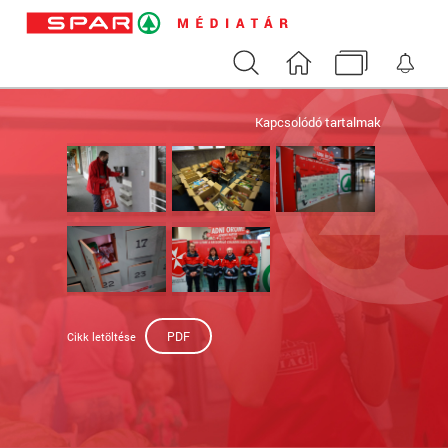
Keresés
Nyitóoldal
Médiatár
Ért
Kapcsolódó tartalmak
PDF
Cikk letöltése