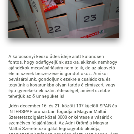
A karácsonyi készülődés ideje alatt különösen
fontos, hogy odafigyeljünk azokra, akiknek nemhogy
ajándékok megvásárlására nem telik, de az alapvető
élelmiszerek beszerzése is gondot okoz. Amikor
bevásárolunk, gondoljunk ezekre a családokra, és
tegyünk a kosarunkba olyan tartós élelmiszert, vagy
épp gyerekeknek szánt édességet, amivel szebbé
tehetjük az ő ünnepüket is!
„Idén december 16. és 21. között 137 kijelölt SPAR és
INTERSPAR áruházban fogadja a Magyar Máltai
Szeretetszolgálat közel 3000 önkéntese a vásárlók
személyes felajánlásait. Az Adni Öröm! a Magyar
Máltai Szeretetszolgálat legnagyobb akciója,
szervezetünk minden egysége részt vesz benne. Arra