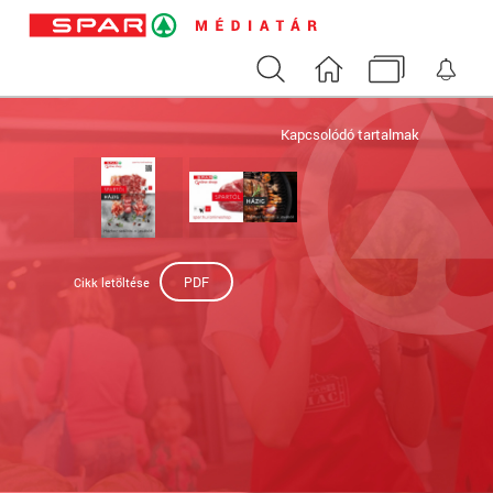
Keresés
Nyitóoldal
Médiatár
Ért
Kapcsolódó tartalmak
PDF
Cikk letöltése