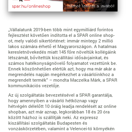
„Vállalatunk 2019-ben több mint egymilliárd forintos
fejlesztést követően indította el a SPAR online shop-
ot, mely valódi sikertörténet: immár mintegy 2 millió
lakos számára érhető el Magyarországon. A hatalmas
keresletnövekedés miatt 145 főre növeltük kollégáink
létszámát, bővítettük kiszállítási idősávjainkat, és
számos hatékonyságnövelő folyamatot vezettünk be.
Ennek köszönhetően elértük azt, hogy ma már akár a
megrendelés napján megérkezhet a vásárlóinkhoz a
megrendelt termék” – mondta Maczelka Márk, a SPAR
kommunikációs vezetője.
Az új szolgáltatás bevezetésével a SPAR garantálja,
hogy amennyiben a vásárló hétköznap vagy
hétvégén délelőtt 10 óráig leadja rendelését az online
shopban, azt már aznap, legkorábban 18 és 20 óra
között házhoz is szállítják neki. Az expressz
kiszállítási szolgáltatás Budapesten és
vonzáskörzetében, valamint a Velencei-tó környékén