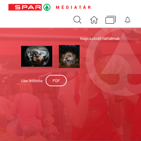
Keresés
Nyitóoldal
Médiatár
Ért
Kapcsolódó tartalmak
PDF
Cikk letöltése