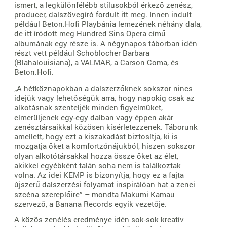
ismert, a legkülönfélébb stílusokból érkező zenész,
producer, dalszövegíró fordult itt meg. Innen indult
például Beton.Hofi Playbánia lemezének néhány dala,
de itt íródott meg Hundred Sins Opera című
albumának egy része is. A négynapos táborban idén
részt vett például Schoblocher Barbara
(Blahalouisiana), a VALMAR, a Carson Coma, és
Beton.Hofi.
„A hétköznapokban a dalszerzőknek sokszor nincs
idejük vagy lehetőségük arra, hogy napokig csak az
alkotásnak szenteljék minden figyelmüket,
elmerüljenek egy-egy dalban vagy éppen akár
zenésztársaikkal közösen kísérletezzenek. Táborunk
amellett, hogy ezt a kiszakadást biztosítja, ki is
mozgatja őket a komfortzónájukból, hiszen sokszor
olyan alkotótársakkal hozza össze őket az élet,
akikkel egyébként talán soha nem is találkoztak
volna. Az idei KEMP is bizonyítja, hogy ez a fajta
újszerű dalszerzési folyamat inspirálóan hat a zenei
szcéna szereplőire” – mondta Makumi Kamau
szervező, a Banana Records egyik vezetője.
A közös zenélés eredménye idén sok-sok kreatív