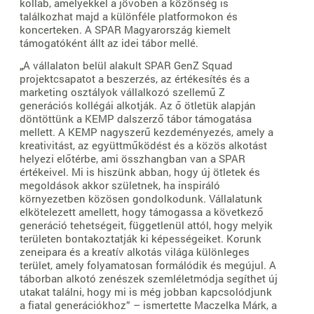
kollab, amelyekkel a jövőben a közönség is
találkozhat majd a különféle platformokon és
koncerteken. A SPAR Magyarország kiemelt
támogatóként állt az idei tábor mellé.
„
A vállalaton belül alakult SPAR GenZ Squad
projektcsapatot a beszerzés, az értékesítés és a
marketing osztályok vállalkozó szellemű Z
generációs kollégái alkotják. Az ő ötletük alapján
döntöttünk a KEMP dalszerző tábor támogatása
mellett. A KEMP nagyszerű kezdeményezés, amely a
kreativitást, az együttműködést és a közös alkotást
helyezi előtérbe, ami összhangban van a SPAR
értékeivel. Mi is hiszünk abban, hogy új ötletek és
megoldások akkor születnek, ha inspiráló
környezetben közösen gondolkodunk. Vállalatunk
elkötelezett amellett, hogy támogassa a következő
generáció tehetségeit, függetlenül attól, hogy melyik
területen bontakoztatják ki képességeiket. Korunk
zeneipara és a kreatív alkotás világa különleges
terület, amely folyamatosan formálódik és megújul. A
táborban alkotó zenészek szemléletmódja segíthet új
utakat találni, hogy mi is még jobban kapcsolódjunk
a fiatal generációkhoz” – ismertette Maczelka Márk, a