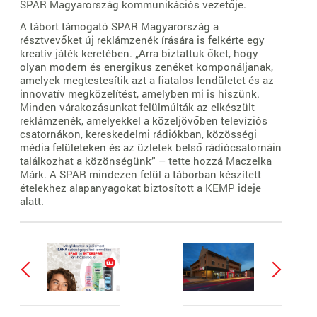
SPAR Magyarország kommunikációs vezetője.
A tábort támogató SPAR Magyarország a
résztvevőket új reklámzenék írására is felkérte egy
kreatív játék keretében. „Arra biztattuk őket, hogy
olyan modern és energikus zenéket komponáljanak,
amelyek megtestesítik azt a fiatalos lendületet és az
innovatív megközelítést, amelyben mi is hiszünk.
Minden várakozásunkat felülmúlták az elkészült
reklámzenék, amelyekkel a közeljövőben televíziós
csatornákon, kereskedelmi rádiókban, közösségi
média felületeken és az üzletek belső rádiócsatornáin
találkozhat a közönségünk” – tette hozzá Maczelka
Márk. A SPAR mindezen felül a táborban készített
ételekhez alapanyagokat biztosított a KEMP ideje
alatt.