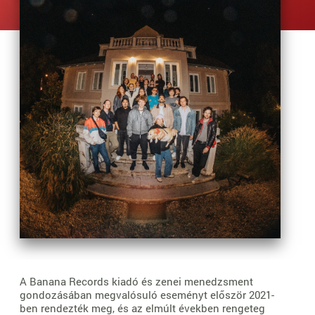
A Banana Records kiadó és zenei menedzsment
gondozásában megvalósuló eseményt először 2021-
ben rendezték meg, és az elmúlt években rengeteg