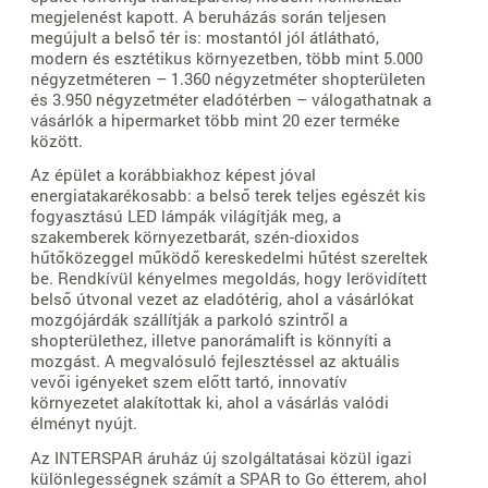
megjelenést kapott. A beruházás során teljesen
megújult a belső tér is: mostantól jól átlátható,
modern és esztétikus környezetben, több mint 5.000
négyzetméteren – 1.360 négyzetméter shopterületen
és 3.950 négyzetméter eladótérben – válogathatnak a
vásárlók a hipermarket több mint 20 ezer terméke
között.
Az épület a korábbiakhoz képest jóval
energiatakarékosabb: a belső terek teljes egészét kis
fogyasztású LED lámpák világítják meg, a
szakemberek környezetbarát, szén-dioxidos
hűtőközeggel működő kereskedelmi hűtést szereltek
be. Rendkívül kényelmes megoldás, hogy lerövidített
belső útvonal vezet az eladótérig, ahol a vásárlókat
mozgójárdák szállítják a parkoló szintről a
shopterülethez, illetve panorámalift is könnyíti a
mozgást. A megvalósuló fejlesztéssel az aktuális
vevői igényeket szem előtt tartó, innovatív
környezetet alakítottak ki, ahol a vásárlás valódi
élményt nyújt.
Az INTERSPAR áruház új szolgáltatásai közül igazi
különlegességnek számít a SPAR to Go étterem, ahol