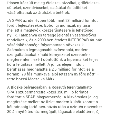
frissen készült meleg ételeket, pizzákat, grillételeket,
sülteket, szendvicseket, salátákat és üdítőket
vásárolhatnak az áruházba betérők.
„A SPAR az idei évben több mint 23 milliárd forintot
fordít fejlesztésekre. Ebből új áruházak nyitása
mellett a meglévők korszerűsítésére is lehetőség
nyílik. Tatabánya és térsége jelentős vásárlóerővel
rendelkezik, és a 2000-ben átadott INTERSPAR áruház
vásárlóközönsége folyamatosan növekszik.
Számukra a legmagasabb színvonalú, modern
szolgáltatásokat kínáló környezetet szeretnénk
megteremteni, ezért döntöttünk a hipermarket teljes
körű felújítása mellett. A július elején indult
beruházás meghaladta a 2,5 milliárd forintot, és a
korábbi 78 fős munkavállalói létszám 85 főre nőtt” –
tette hozzá Maczelka Márk.
A
Bicske belvárosában, a Kossuth téren
található
SPAR szupermarketre közel 390 millió forintot
fordított a SPAR Magyarország. A kisvárosias jelleg
megőrzése mellett az üzlet modern külsőt kapott: a
két hónapig tartó beruházás után a szintén november
30-án nyitó áruház megújult, tágasabb eladótérrel, új