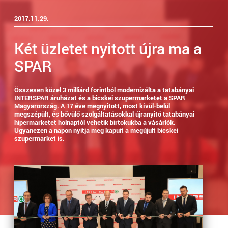
2017.11.29.
Két üzletet nyitott újra ma a
SPAR
Összesen közel 3 milliárd forintból modernizálta a tatabányai
INTERSPAR áruházat és a bicskei szupermarketet a SPAR
Magyarország. A 17 éve megnyitott, most kívül-belül
megszépült, és bővülő szolgáltatásokkal újranyitó tatabányai
hipermarketet holnaptól vehetik birtokukba a vásárlók.
Ugyanezen a napon nyitja meg kapuit a megújult bicskei
szupermarket is.