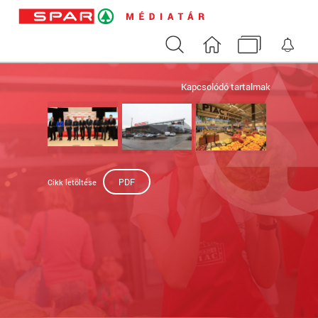
Keresés
Nyitóoldal
Médiatár
Ért
Kapcsolódó tartalmak
PDF
Cikk letöltése