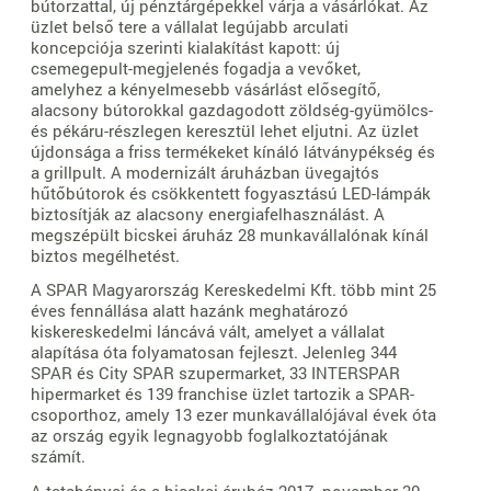
bútorzattal, új pénztárgépekkel várja a vásárlókat. Az
üzlet belső tere a vállalat legújabb arculati
koncepciója szerinti kialakítást kapott: új
csemegepult-megjelenés fogadja a vevőket,
amelyhez a kényelmesebb vásárlást elősegítő,
alacsony bútorokkal gazdagodott zöldség-gyümölcs-
és pékáru-részlegen keresztül lehet eljutni. Az üzlet
újdonsága a friss termékeket kínáló látványpékség és
a grillpult. A modernizált áruházban üvegajtós
hűtőbútorok és csökkentett fogyasztású LED-lámpák
biztosítják az alacsony energiafelhasználást. A
megszépült bicskei áruház 28 munkavállalónak kínál
biztos megélhetést.
A SPAR Magyarország Kereskedelmi Kft. több mint 25
éves fennállása alatt hazánk meghatározó
kiskereskedelmi láncává vált, amelyet a vállalat
alapítása óta folyamatosan fejleszt. Jelenleg 344
SPAR és City SPAR szupermarket, 33 INTERSPAR
hipermarket és 139 franchise üzlet tartozik a SPAR-
csoporthoz, amely 13 ezer munkavállalójával évek óta
az ország egyik legnagyobb foglalkoztatójának
számít.
A tatabányai és a bicskei áruház 2017. november 30-