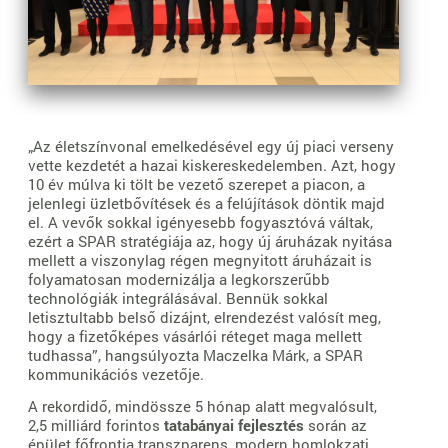
„Az életszínvonal emelkedésével egy új piaci verseny
vette kezdetét a hazai kiskereskedelemben. Azt, hogy
10 év múlva ki tölt be vezető szerepet a piacon, a
jelenlegi üzletbővítések és a felújítások döntik majd
el. A vevők sokkal igényesebb fogyasztóvá váltak,
ezért a SPAR stratégiája az, hogy új áruházak nyitása
mellett a viszonylag régen megnyitott áruházait is
folyamatosan modernizálja a legkorszerűbb
technológiák integrálásával. Bennük sokkal
letisztultabb belső dizájnt, elrendezést valósít meg,
hogy a fizetőképes vásárlói réteget maga mellett
tudhassa”, hangsúlyozta Maczelka Márk, a SPAR
kommunikációs vezetője.
A rekordidő, mindössze 5 hónap alatt megvalósult,
2,5 milliárd forintos
tatabányai fejlesztés
során az
épület főfrontja transzparens, modern homlokzati