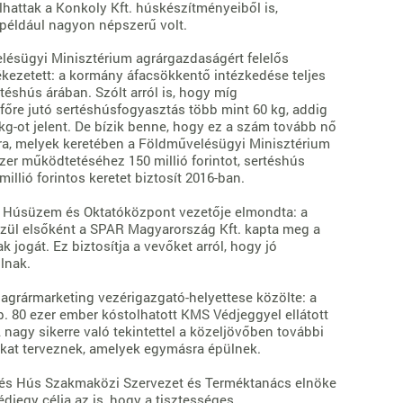
olhattak a Konkoly Kft. húskészítményeiből is,
 például nagyon népszerű volt.
ésügyi Minisztérium agrárgazdaságért felelős
ékezetett: a kormány áfacsökkentő intézkedése teljes
éshús árában. Szólt arról is, hogy míg
őre jutó sertéshúsfogyasztás több mint 60 kg, addig
g-ot jelent. De bízik benne, hogy ez a szám tovább nő
ra, melyek keretében a Földművelésügyi Minisztérium
zer működtetéséhez 150 millió forintot, sertéshús
illió forintos keretet biztosít 2016-ban.
Húsüzem és Oktatóközpont vezetője elmondta: a
zül elsőként a SPAR Magyarország Kft. kapta meg a
jogát. Ez biztosítja a vevőket arról, hogy jó
lnak.
agrármarketing vezérigazgató-helyettese közölte: a
b. 80 ezer ember kóstolhatott KMS Védjeggyel ellátott
 nagy sikerre való tekintettel a közeljövőben további
kat terveznek, amelyek egymásra épülnek.
 és Hús Szakmaközi Szervezet és Terméktanács elnöke
édjegy célja az is, hogy a tisztességes