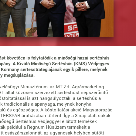
ást követően is folytatódik a minőségi hazai sertéshús
mpány. A Kiváló Minőségű Sertéshús (KMS) Védjegyes
Kormány sertésstratégiájának egyik pillére, melynek
ány megduplázása.
velésügyi Minisztérium, az MT Zrt. Agrármarketing
T által közösen szervezett sertéshúst népszerűsítő
stoltatással is azt hangsúlyozták: a sertéshús a
 tradicionális alapanyaga, melynek konyhai
alú és egészséges. A kóstoltatási akció Magyarország
ERSPAR áruházában történt. Így a 3 nap alatt sokak
inőségű Sertéshús Védjeggyel ellátott termékek
tták például a Regnum Húsüzem termékeit a
tött császárszalonnát, az ugyancsak helyben sütött