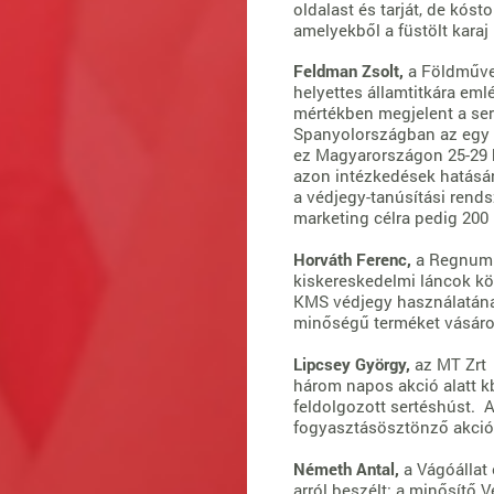
oldalast és tarját, de kóst
amelyekből a füstölt karaj
Feldman Zsolt,
a Földművel
helyettes államtitkára eml
mértékben megjelent a sert
Spanyolországban az egy f
ez Magyarországon 25-29 k
azon intézkedések hatásá
a védjegy-tanúsítási rends
marketing célra pedig 200 m
Horváth Ferenc,
a Regnum 
kiskereskedelmi láncok kö
KMS védjegy használatának 
minőségű terméket vásáro
Lipcsey György,
az MT Zrt 
három napos akció alatt k
feldolgozott sertéshúst. A
fogyasztásösztönző akció
Németh Antal,
a Vágóállat
arról beszélt: a minősítő V