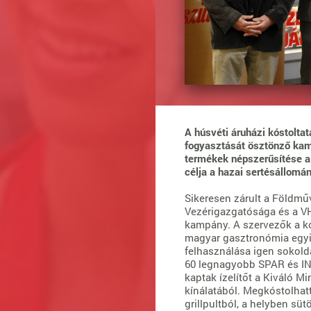
A húsvéti áruházi kóstoltat
fogyasztását ösztönző ka
termékek népszerűsítése a 
célja a hazai sertésállom
Sikeresen zárult a Földmű
Vezérigazgatósága és a VH
kampány. A szervezők a kó
magyar gasztronómia egyik
felhasználása igen sokold
60 legnagyobb SPAR és INT
kaptak ízelítőt a Kiváló M
kínálatából. Megkóstolha
grillpultból, a helyben sü