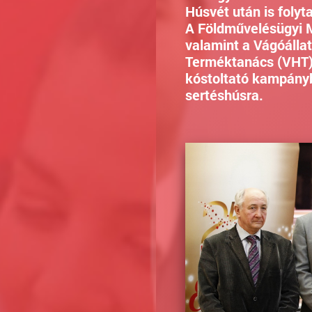
Húsvét után is foly
A Földművelésügyi M
valamint a Vágóálla
Terméktanács (VHT) 
kóstoltató kampányb
sertéshúsra.