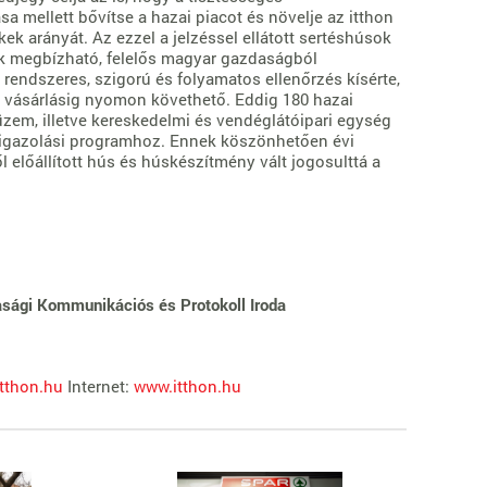
sa mellett bővítse a hazai piacot és növelje az itthon
kek arányát. Az ezzel a jelzéssel ellátott sertéshúsok
k megbízható, felelős magyar gazdaságból
 rendszeres, szigorú és folyamatos ellenőrzés kísérte,
 a vásárlásig nyomon követhető. Eddig 180 hazai
üzem, illetve kereskedelmi és vendéglátóipari egység
tigazolási programhoz. Ennek köszönhetően évi
l előállított hús és húskészítmény vált jogosulttá a
asági Kommunikációs és Protokoll Iroda
tthon.hu
Internet:
www.itthon.hu