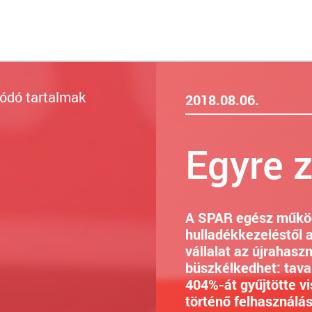
ódó tartalmak
2018.08.06.
Egyre 
A SPAR egész működ
hulladékkezeléstől a
vállalat az újrahasz
büszkélkedhet: tava
404%-át gyűjtötte v
történő felhasználás