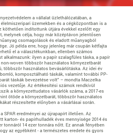
nyezetvédelem a vállalat üzlethálózatában, a
z élelmiszeripari üzemekben és a cégközpontban is a
köthetően indítottunk útjára évekkel ezelőtt egy
ot, melynek célja, hogy már középtávon jelentősen
 műanyag csomagolások és eladott műanyagból
ge. Jó példa erre, hogy jelenleg már csupán kétfajta
rhető el a választékunkban, ellenben számos
alkalmazunk: ilyen a papír szalagfüles táska, a papír
t non-woven többször használatos környezetbarát
ú, többször használatos bevásárlótáska. Az idei év
bomló, komposztálható táskák, valamint további PP-
barát táskák bevezetése volt” – mondta Maczelka
s vezetője. Az értékesítési számok rendkívül
kszik a környezettudatos vásárlók száma, a 2017-es
int ötöde a környezetbarát, többször használatos
ákat részesítette előnyben a vásárlásai során.
 SPAR eredményei az újrapapírt illetően. Az
t karton- és papírhulladék éves mennyisége 2014 és
er tonnáról 14 ezer tonnára nőtt. Ez annak fényében
hogy az egyébként - a természetes eredete és gyors