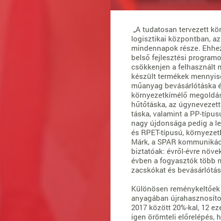
„A tudatosan tervezett kör
logisztikai központban, a
mindennapok része. Ehhez 
belső fejlesztési program
csökkenjen a felhasznált
készült termékek mennyisé
műanyag bevásárlótáska é
környezetkímélő megoldást 
hűtőtáska, az úgynevezet
táska, valamint a PP-típus
nagy újdonsága pedig a le
és RPET-típusú, környezet
Márk, a SPAR kommunikáció
biztatóak: évről-évre növe
évben a fogyasztók több m
zacskókat és bevásárlótásk
Különösen reménykeltőek a
anyagában újrahasznosítot
2017 között 20%-kal, 12 ez
igen örömteli előrelépés, 