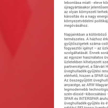
lebomlása miatt - eleve k
újragyártásakor jelentőse
az olyan környezeti terhek,
károsítás és a nagy energ
környezetvédelmi politiká
megóvásához.
Napjainkban a különböző h
természetes. A házhoz érke
gyűjtőszigetek száma csö
fogyasztói igényt – az üzl
szolgáltatását. Ennek sor
az egyszer használatos üv
üzletekben kihelyezett sze
partnercégével, a Sárvári
üveghulladék-gyűjtési ren
elérhető, hiszen a SPAR üz
Az összegyűjtött üveghull
anyacége, az ARW Magyaror
legmodernebb technológiá
szén-dioxid–kibocsátású 
SPAR és INTERSPAR áruhá
üveghulladék-gyűjtés és év
például 583 tonna üveghull