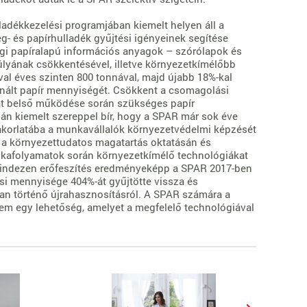
dékkezelési programjában kiemelt helyen áll a
g- és papírhulladék gyűjtési igényeinek segítése
sági papíralapú információs anyagok – szórólapok és
lyának csökkentésével, illetve környezetkímélőbb
al éves szinten 800 tonnával, majd újabb 18%-kal
znált papír mennyiségét. Csökkent a csomagolási
lalat belső működése során szükséges papír
n kiemelt szereppel bír, hogy a SPAR már sok éve
akorlatába a munkavállalók környezetvédelmi képzését
 a környezettudatos magatartás oktatásán és
nkafolyamatok során környezetkímélő technológiákat
 Mindezen erőfeszítés eredményeképp a SPAR 2017-ben
ási mennyisége 404%-át gyűjtötte vissza és
n történő újrahasznosításró
l.
A SPAR számára a
m egy lehetőség, amelyet a megfelelő technológiával