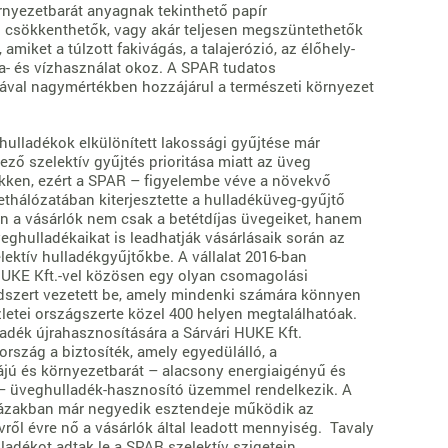
örnyezetbarát anyagnak tekinthető papír
n csökkenthetők, vagy akár teljesen megszüntethetők
 amiket a túlzott fakivágás, a talajerózió, az élőhely-
ia- és vízhasználat okoz. A SPAR tudatos
jával nagymértékben hozzájárul a természeti környezet
ulladékok elkülönített lakossági gyűjtése már
ző szelektív gyűjtés prioritása miatt az üveg
kken, ezért a SPAR – figyelembe véve a növekvő
ethálózatában kiterjesztette a hulladéküveg-gyűjtő
án a vásárlók nem csak a betétdíjas üvegeiket, hanem
eghulladékaikat is leadhatják vásárlásaik során az
lektív hulladékgyűjtőkbe. A vállalat 2016-ban
 HUKE Kft.-vel közösen egy olyan csomagolási
dszert vezetett be, amely mindenki számára könnyen
letei országszerte közel 400 helyen megtalálhatóak.
adék újrahasznosítására a Sárvári HUKE Kft.
szág a biztosíték, amely egyedülálló, a
jú és környezetbarát – alacsony energiaigényű és
– üveghulladék-hasznosító üzemmel rendelkezik. A
zakban már negyedik esztendeje működik az
ről évre nő a vásárlók által leadott mennyiség. Tavaly
adékot adtak le a SPAR szelektív szigetein.