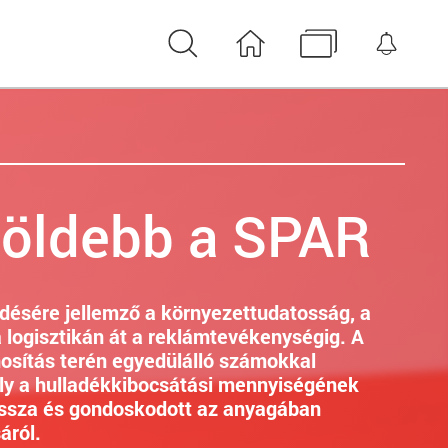
Keresés
Nyitóoldal
Médiatár
Érte
zöldebb a SPAR
ésére jellemző a környezettudatosság, a
 logisztikán át a reklámtevékenységig. A
nosítás terén egyedülálló számokkal
ly a hulladékkibocsátási mennyiségének
issza és gondoskodott az anyagában
áról.