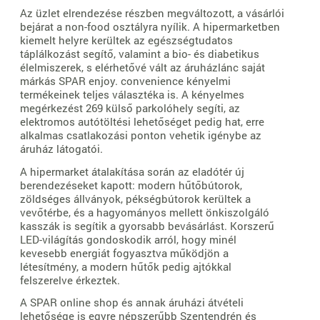
Az üzlet elrendezése részben megváltozott, a vásárlói
bejárat a non-food osztályra nyílik. A hipermarketben
kiemelt helyre kerültek az egészségtudatos
táplálkozást segítő, valamint a bio- és diabetikus
élelmiszerek, s elérhetővé vált az áruházlánc saját
márkás SPAR enjoy. convenience kényelmi
termékeinek teljes választéka is. A kényelmes
megérkezést 269 külső parkolóhely segíti, az
elektromos autótöltési lehetőséget pedig hat, erre
alkalmas csatlakozási ponton vehetik igénybe az
áruház látogatói.
A hipermarket átalakítása során az eladótér új
berendezéseket kapott: modern hűtőbútorok,
zöldséges állványok, pékségbútorok kerültek a
vevőtérbe, és a hagyományos mellett önkiszolgáló
kasszák is segítik a gyorsabb bevásárlást. Korszerű
LED-világítás gondoskodik arról, hogy minél
kevesebb energiát fogyasztva működjön a
létesítmény, a modern hűtők pedig ajtókkal
felszerelve érkeztek.
A SPAR online shop és annak áruházi átvételi
lehetősége is egyre népszerűbb Szentendrén és