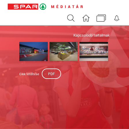
Keresés
Nyitóoldal
Médiatár
Ért
Kapcsolódó tartalmak
PDF
Cikk letöltése