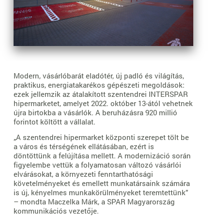
Modern, vásárlóbarát eladótér, új padló és világítás,
praktikus, energiatakarékos gépészeti megoldások:
ezek jellemzik az átalakított szentendrei INTERSPAR
hipermarketet, amelyet 2022. október 13-ától vehetnek
újra birtokba a vásárlók. A beruházásra 920 millió
forintot költött a vállalat.
„A szentendrei hipermarket központi szerepet tölt be
a város és térségének ellátásában, ezért is
döntöttünk a felújítása mellett. A modernizáció során
figyelembe vettük a folyamatosan változó vásárlói
elvárásokat, a környezeti fenntarthatósági
követelményeket és emellett munkatársaink számára
is új, kényelmes munkakörülményeket teremtettünk”
– mondta Maczelka Márk, a SPAR Magyarország
kommunikációs vezetője.