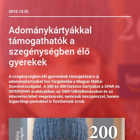
2016.12.01.
Adománykártyákkal
támogathatók a
szegénységben élő
gyerekek
A szegénységben élő gyermekek támogatására új
adománykártyákat hoz forgalomba a Magyar Máltai
Szeretetszolgálat. A 200 és 500 forintos kártyákat a SPAR és
INTERSPAR áruházakban, az OMV töltőállomásokon és az
interneten lehet megvásárolni, nemcsak készpénzzel, hanem
SuperShop-pontokkal is fizethetünk értük.