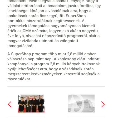
társadalmi felelősségvállalásának lényege, hogy a
vállalat erőforrásait a társadalom javára fordítsa, így
lehetőséget kínáljon a vásárlóinak arra, hogy a
tankolások során összegyűjtött SuperShop-
pontokkal rászorulóknak segíthessenek. A
gyermekek támogatása hagyományosan kiemelt
érték az OMV számára, legyen szó akár a negyedik
éve folyó, olvasást népszerűsítő programról, akár a
magyar vízilabda utánpótlás-válogatott
támogatásáról.
A SuperShop program több mint 2,8 millió ember
választása nap mint nap. A karácsony előtt indított
kampánnyal a program 2,8 millió kártyabirtokosnak
nyújt lehetőséget arra, hogy a vásárlásaik során
megszerzett kedvezményeken keresztül segítsék a
rászorulókat.