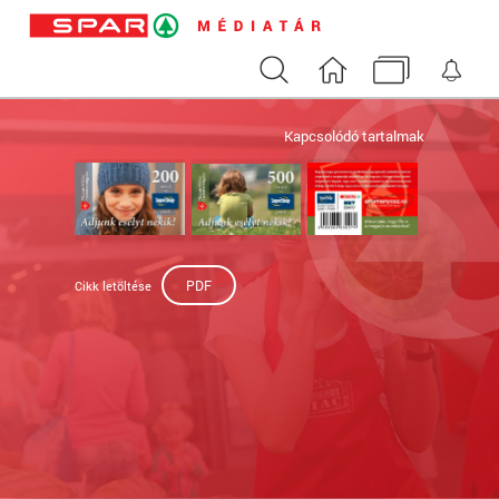
Keresés
Nyitóoldal
Médiatár
Ért
Kapcsolódó tartalmak
PDF
Cikk letöltése