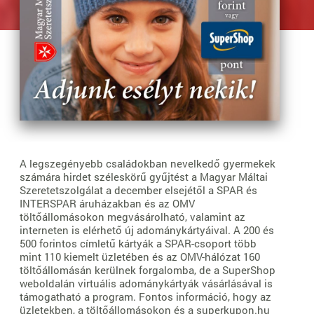
A legszegényebb családokban nevelkedő gyermekek
számára hirdet széleskörű gyűjtést a Magyar Máltai
Szeretetszolgálat a december elsejétől a SPAR és
INTERSPAR áruházakban és az OMV
töltőállomásokon megvásárolható, valamint az
interneten is elérhető új adománykártyáival. A 200 és
500 forintos címletű kártyák a SPAR-csoport több
mint 110 kiemelt üzletében és az OMV-hálózat 160
töltőállomásán kerülnek forgalomba, de a SuperShop
weboldalán virtuális adománykártyák vásárlásával is
támogatható a program. Fontos információ, hogy az
üzletekben, a töltőállomásokon és a superkupon.hu