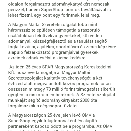
oldalon forgalmazott adománykártyákért nemcsak
pénzzel, hanem SuperShop- pontok beváltásával is
lehet fizetni, egy pont egy forintnak felel meg.
A Magyar Máltai Szeretetszolgálat több mint
háromszáz településen támogatja a rászoruló
családokban felnövekvő gyerekeket, közvetlen
adományai, készségfejlesztő és a tanulást segítő
foglalkozásai, a játékra, sportolásra és zenei képzésre
alapuló felzárkóztató programjaival gyerekek
ezreinek adnak esélyt a kiemelkedésre.
Az idén 25 éves SPAR Magyarország Kereskedelmi
Kft. húsz éve támogatja a Magyar Máltai
Szeretetszolgálat karitatív tevékenységét, a két
évtized alatt megvalósított közös programok során
összesen mintegy 70 millió forint támogatást sikerült
gyűjteni a rászoruló embereknek. A Szeretetszolgálat
munkáját segítő adománykártyákat 2008 óta
forgalmazzák a cégcsoport üzletei.
A Magyarországon 25 éve jelen lévő OMV a
SuperShop egyik tulajdonosaként és alapító
partnereként kapcsolódott be a programba. Az OMV