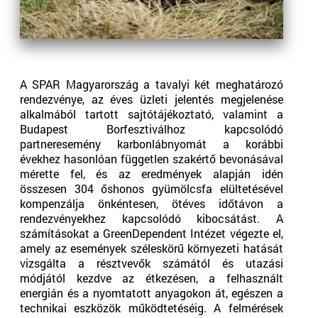
A SPAR Magyarország a tavalyi két meghatározó
rendezvénye, az éves üzleti jelentés megjelenése
alkalmából tartott sajtótájékoztató, valamint a
Budapest Borfesztiválhoz kapcsolódó
partneresemény karbonlábnyomát a korábbi
évekhez hasonlóan független szakértő bevonásával
mérette fel, és az eredmények alapján idén
összesen 304 őshonos gyümölcsfa elültetésével
kompenzálja önkéntesen, ötéves időtávon a
rendezvényekhez kapcsolódó kibocsátást. A
számításokat a GreenDependent Intézet végezte el,
amely az események széleskörű környezeti hatását
vizsgálta a résztvevők számától és utazási
módjától kezdve az étkezésen, a felhasznált
energián és a nyomtatott anyagokon át, egészen a
technikai eszközök működtetéséig. A felmérések