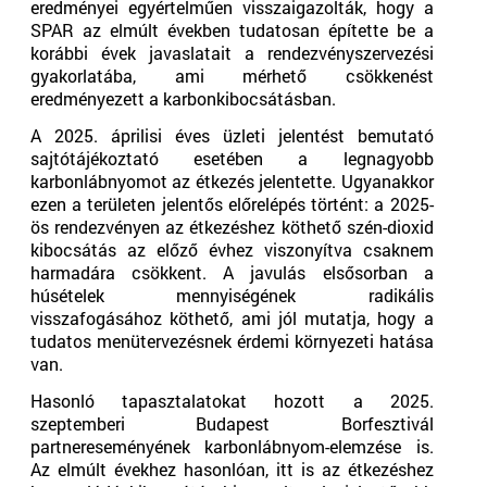
eredményei egyértelműen visszaigazolták, hogy a
SPAR az elmúlt években tudatosan építette be a
korábbi évek javaslatait a rendezvényszervezési
gyakorlatába, ami mérhető csökkenést
eredményezett a karbonkibocsátásban.
A 2025. áprilisi éves üzleti jelentést bemutató
sajtótájékoztató esetében a legnagyobb
karbonlábnyomot az étkezés jelentette. Ugyanakkor
ezen a területen jelentős előrelépés történt: a 2025-
ös rendezvényen az étkezéshez köthető szén-dioxid
kibocsátás az előző évhez viszonyítva csaknem
harmadára csökkent. A javulás elsősorban a
húsételek mennyiségének radikális
visszafogásához köthető, ami jól mutatja, hogy a
tudatos menütervezésnek érdemi környezeti hatása
van.
Hasonló tapasztalatokat hozott a 2025.
szeptemberi Budapest Borfesztivál
partnereseményének karbonlábnyom-elemzése is.
Az elmúlt évekhez hasonlóan, itt is az étkezéshez