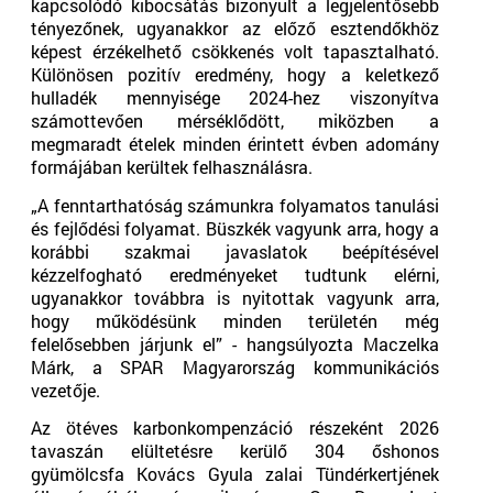
kapcsolódó kibocsátás bizonyult a legjelentősebb
tényezőnek, ugyanakkor az előző esztendőkhöz
képest érzékelhető csökkenés volt tapasztalható.
Különösen pozitív eredmény, hogy a keletkező
hulladék mennyisége 2024-hez viszonyítva
számottevően mérséklődött, miközben a
megmaradt ételek minden érintett évben adomány
formájában kerültek felhasználásra.
„A fenntarthatóság számunkra folyamatos tanulási
és fejlődési folyamat. Büszkék vagyunk arra, hogy a
korábbi szakmai javaslatok beépítésével
kézzelfogható eredményeket tudtunk elérni,
ugyanakkor továbbra is nyitottak vagyunk arra,
hogy működésünk minden területén még
felelősebben járjunk el” - hangsúlyozta Maczelka
Márk, a SPAR Magyarország kommunikációs
vezetője.
Az ötéves karbonkompenzáció részeként 2026
tavaszán elültetésre kerülő 304 őshonos
gyümölcsfa Kovács Gyula zalai Tündérkertjének