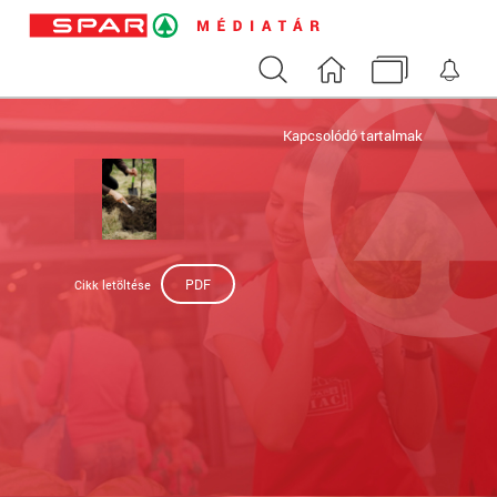
Keresés
Nyitóoldal
Médiatár
Ért
Kapcsolódó tartalmak
PDF
Cikk letöltése