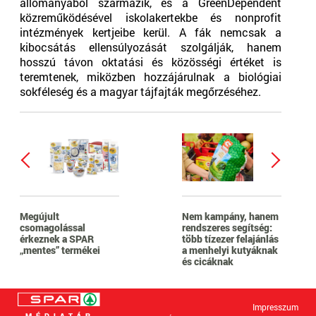
állományából származik, és a GreenDependent
közreműködésével iskolakertekbe és nonprofit
intézmények kertjeibe kerül. A fák nemcsak a
kibocsátás ellensúlyozását szolgálják, hanem
hosszú távon oktatási és közösségi értéket is
teremtenek, miközben hozzájárulnak a biológiai
sokféleség és a magyar tájfajták megőrzéséhez.
Megújult
Nem kampány, hanem
csomagolással
rendszeres segítség:
érkeznek a SPAR
több tízezer felajánlás
„mentes” termékei
a menhelyi kutyáknak
és cicáknak
Impresszum