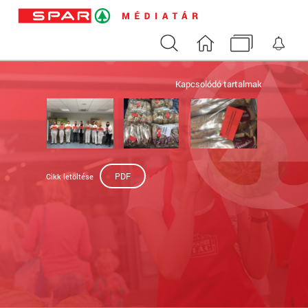
Keresés
Nyitóoldal
Médiatár
Ért
Kapcsolódó tartalmak
PDF
Cikk letöltése