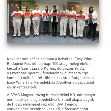
Keve Márton séf és csapata a belvárosi Easy Wine
Budapest Bisztróban napi 100 adag meleg ebédet
készít a Szent László Kórház dolgozóinak. Az
összefogás operatív feladatainak ellátására egy
komplett stáb állt fel, többek között a Borganika, az
Easy Wine és a Menedékház Alapítvány csapatából
és önkénteseiből.
A SPAR Magyarország Kereskedelmi Kft. adománya
nem csak a meleg ebédekhez biztosít alapanyagot,
de hideg élelemmel - az üllői SPAR enjoy.
convenience üzemben készülő, előrecsomagolt