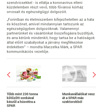
szendvicsekkel - is ellátja a koronavírus elleni
küzdelemben részt vevő, több fővárosi kórház
orvosait és egészségügyi dolgozóit.
„Forintban és élelmiszerben kifejezhetetlen az a hála
és köszönet, amivel mindannyian tartozunk az
egészségügyben dolgozóknak. Valamennyi
partnerünket és vásárlónkat összefogásra buzdítjuk,
és arra kérünk mindenkit, hogy tartsa be a hatóságok
által előírt szabályokat a járvány megfékezése
érdekében” – mondta Maczelka Márk, a SPAR
kommunikációs vezetője.
Több mint 230 tonna
Munkavállalókat vesz
kötözött sonkával
át a SPAR más
készül a húsvétra a
szektorokból
SPAR