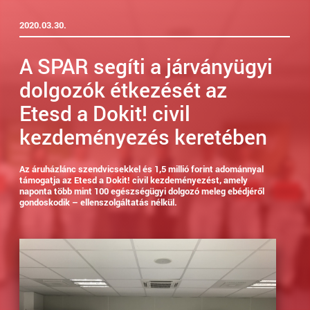
2020.03.30.
A SPAR segíti a járványügyi
dolgozók étkezését az
Etesd a Dokit! civil
kezdeményezés keretében
Az áruházlánc szendvicsekkel és 1,5 millió forint adománnyal
támogatja az Etesd a Dokit! civil kezdeményezést, amely
naponta több mint 100 egészségügyi dolgozó meleg ebédjéről
gondoskodik – ellenszolgáltatás nélkül.