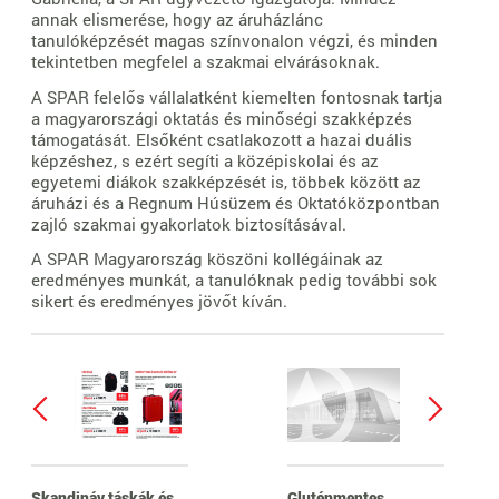
annak elismerése, hogy az áruházlánc
tanulóképzését magas színvonalon végzi, és minden
tekintetben megfelel a szakmai elvárásoknak.
A SPAR felelős vállalatként kiemelten fontosnak tartja
a magyarországi oktatás és minőségi szakképzés
támogatását. Elsőként csatlakozott a hazai duális
képzéshez, s ezért segíti a középiskolai és az
egyetemi diákok szakképzését is, többek között az
áruházi és a Regnum Húsüzem és Oktatóközpontban
zajló szakmai gyakorlatok biztosításával.
A SPAR Magyarország köszöni kollégáinak az
eredményes munkát, a tanulóknak pedig további sok
sikert és eredményes jövőt kíván.
Skandináv táskák és
Gluténmentes