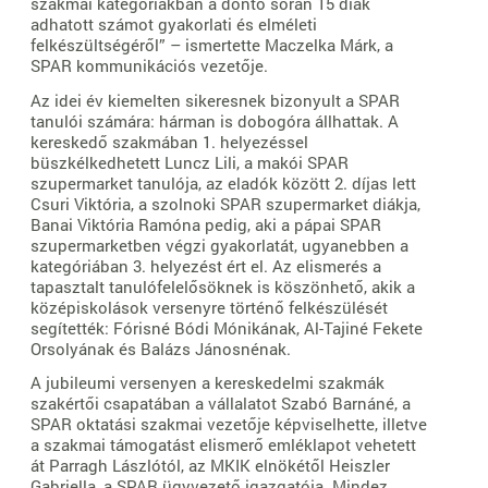
szakmai kategóriákban a döntő során 15 diák
adhatott számot gyakorlati és elméleti
felkészültségéről” – ismertette Maczelka Márk, a
SPAR kommunikációs vezetője.
Az idei év kiemelten sikeresnek bizonyult a SPAR
tanulói számára: hárman is dobogóra állhattak. A
kereskedő szakmában 1. helyezéssel
büszkélkedhetett Luncz Lili, a makói SPAR
szupermarket tanulója, az eladók között 2. díjas lett
Csuri Viktória, a szolnoki SPAR szupermarket diákja,
Banai Viktória Ramóna pedig, aki a pápai SPAR
szupermarketben végzi gyakorlatát, ugyanebben a
kategóriában 3. helyezést ért el. Az elismerés a
tapasztalt tanulófelelősöknek is köszönhető, akik a
középiskolások versenyre történő felkészülését
segítették: Fórisné Bódi Mónikának, Al-Tajiné Fekete
Orsolyának és Balázs Jánosnénak.
A jubileumi versenyen a kereskedelmi szakmák
szakértői csapatában a vállalatot Szabó Barnáné, a
SPAR oktatási szakmai vezetője képviselhette, illetve
a szakmai támogatást elismerő emléklapot vehetett
át Parragh Lászlótól, az MKIK elnökétől Heiszler
Gabriella, a SPAR ügyvezető igazgatója. Mindez