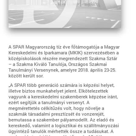
A SPAR Magyarország tíz éve főtámogatója a Magyar
Kereskedelmi és Iparkamara (MKIK) szervezésében a
középiskolások részére megrendezett Szakma Sztár
– a Szakma Kiváló Tanulója, Országos Szakmai
Tanulmányi Versenynek, amelyre 2018. április 23-25.
között került sor.
„A SPAR több generáció számára is képzési helyet,
illetve biztos munkahelyet jelent. Elkötelezettek
vagyunk a kereskedelmi szakemberek képzése iránt,
ezért segítjük a tanulmányi versenyt. A
megmérettetés célkitűzés volt, hogy növelje a
szakmák társadalmi presztízsét és vonzerejét,
bemutassa a szakember pályamodellt. Az eladó és
kereskedő, valamint a logisztikai és szállítmányozási
ügyintéző tanulók mérhették össze a tudásukat. A