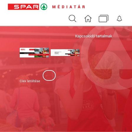
Keresés
Nyitóoldal
Médiatár
Ért
Kapcsolódó tartalmak
Cikk letöltése