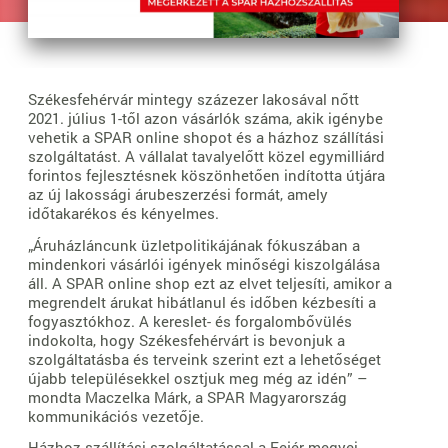
Székesfehérvár mintegy százezer lakosával nőtt
2021. július 1-től azon vásárlók száma, akik igénybe
vehetik a SPAR online shopot és a házhoz szállítási
szolgáltatást. A vállalat tavalyelőtt közel egymilliárd
forintos fejlesztésnek köszönhetően indította útjára
az új lakossági árubeszerzési formát, amely
időtakarékos és kényelmes.
„Áruházláncunk üzletpolitikájának fókuszában a
mindenkori vásárlói igények minőségi kiszolgálása
áll. A SPAR online shop ezt az elvet teljesíti, amikor a
megrendelt árukat hibátlanul és időben kézbesíti a
fogyasztókhoz. A kereslet- és forgalombővülés
indokolta, hogy Székesfehérvárt is bevonjuk a
szolgáltatásba és terveink szerint ezt a lehetőséget
újabb településekkel osztjuk meg még az idén” –
mondta Maczelka Márk, a SPAR Magyarország
kommunikációs vezetője.
Házhoz szállítási szolgáltatással a Fejér megyei