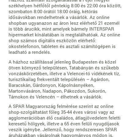
székhelyen hétfőtől péntekig 8:00 és 22:00 óra között,
szombaton 8:00 órától 18:00 óráig, kétórás
idősávokban rendelhetnek a vásárlók. Az online
shopban ugyanazon az áron lesz elérhető 21 ezernél
is több árucikk, mint amelyek bármely INTERSPAR
hipermarket kínálatában is megtalálhatóak. Az online
shop számos digitális eszközön elérhető:
okostelefonon, tableten és asztali számítógépen is
leadható a rendelés.
A házhoz szállítással jelenleg Budapesten és közel
ötven környező településen, Tatabányán és szűkebb
vonzáskörzetében, illetve a Velencei-tó vidékének tíz,
turisztikailag frekventált településén – Agárdon,
Baracskán, Gárdonyon, Kápolnásnyéken,
Martonvásáron, Nadapon, Pákozdon, Sukorón,
Tárnokon és Velencén – élhetnek a vásárlók.
A SPAR Magyarország felmérése szerint az online
shop-szolgáltatást főleg 35-44 éves városi vagy az
agglomerációban élő családos, átlagjövedelem feletti
keresetű hölgyek, illetve a 65 éven felüli nyugdíjasok
veszik igénybe. Jellemző, hogy rendszeresen SPAR
áruházakban vásárolnak hagyományos módon is,