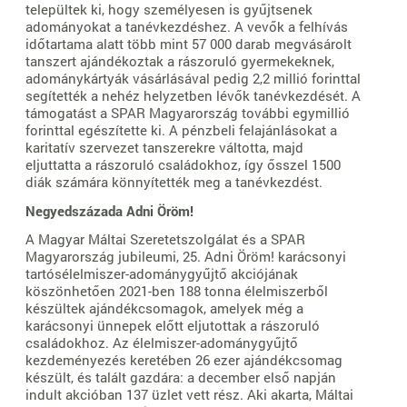
települtek ki, hogy személyesen is gyűjtsenek
adományokat a tanévkezdéshez. A vevők a felhívás
időtartama alatt több mint 57 000 darab megvásárolt
tanszert ajándékoztak a rászoruló gyermekeknek,
adománykártyák vásárlásával pedig 2,2 millió forinttal
segítették a nehéz helyzetben lévők tanévkezdését. A
támogatást a SPAR Magyarország további egymillió
forinttal egészítette ki. A pénzbeli felajánlásokat a
karitatív szervezet tanszerekre váltotta, majd
eljuttatta a rászoruló családokhoz, így ősszel 1500
diák számára könnyítették meg a tanévkezdést.
Negyedszázada Adni Öröm!
A Magyar Máltai Szeretetszolgálat és a SPAR
Magyarország jubileumi, 25. Adni Öröm! karácsonyi
tartósélelmiszer-adománygyűjtő akciójának
köszönhetően 2021-ben 188 tonna élelmiszerből
készültek ajándékcsomagok, amelyek még a
karácsonyi ünnepek előtt eljutottak a rászoruló
családokhoz. Az élelmiszer-adománygyűjtő
kezdeményezés keretében 26 ezer ajándékcsomag
készült, és talált gazdára: a december első napján
indult akcióban 137 üzlet vett rész. Aki akarta, Máltai