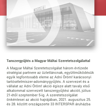
Tanszergyűjtés a Magyar Máltai Szeretetszolgálattal
A Magyar Máltai Szeretetszolgálat három évtizede
stratégiai partnere az üzletláncnak, együttműködésük
egyik legfontosabb eleme az Adni Öröm! karácsonyi
tartósélelmiszer-adománygyűjtés. A szervezet és a
vállalat az Adni Öröm! akció égisze alatt tavaly első
alkalommal szervezett tanszergyűjtési akciót, július
21-étől szeptember 5-ig. A szeretetszolgálat
önkéntesei az akció hajrájában, 2021. augusztus 25.
és 28. között országszerte 33 INTERSPAR áruházba