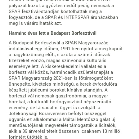
pályázat közül, a győztes nedűt pedig nemcsak a
SPAR fesztivál-standján kóstolhatták meg a
fogyasztók, de a SPAR és INTERSPAR áruházakban
meg is vásárolhatták azt.
Harminc éves lett a Budapest Borfesztivál
A Budapest Borfesztivál a SPAR Magyarország
indulásával egy időben, 1991-ben nyitotta meg kapuit
a nagyközönség előtt, s azóta a szüreti időszak
tízezreket vonzó, magas színvonalú kulturális
eseménye lett. A kiskereskedelmi vállalat és a
borfesztivál közös, harmincadik születésnapját a
SPAR Magyarország 2021-ben is főtámogatóként
ünnepelte, kivételes minőségű, a kerek évfordulóra
készített jubileumi borokat kínálva standján. A
borfesztivál nemcsak gasztronómiai, a magyar
borokat, a kulturált borfogyasztást népszerűsítő
esemény, de társadalmi ügyet is szolgált: a
Jótékonysági Borárverésen befolyt összeggel
ugyanis ez alkalommal a Máltai Mentőszolgálat új
mentőautójának megvételét támogatták a licitálók,
akik a 39 árverési tételt összesen csaknem 13 millió
forintért ütötték le.