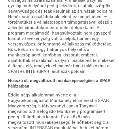
országos hálózata számára. A máltaiak pátyi és
gyulaji műhelyéből pedig lekvárok, csatnik, szörpök,
savanyúságok és teák kerülnek az áruházak polcaira.
Nehéz sorsú családoknak jelent ez megélhetést –
történetüket a vállalatcsoport támogatásával készült
Jelenlét című dokumentumfilm dolgozta fel. A
program megálmodói hangsúlyozták: nem egyszerű
karitatív tevékenység volt a céljuk, hanem egy
versenyképes, önfenntartó vállalkozás működtetése.
Büszkék arra, hogy hátrányos helyzetű, a
munkaerőpiacról korábban kiszorult emberek
sajátítottak el szakmát, s olyan piacképes termékeket
állítanak elő, amelyekkel ma már bárki találkozhat a
SPAR és INTERSPAR áruházak polcain.
Hosszú út: megváltozott munkaképességűek a SPAR-
hálózatban
Eddig négy alkalommal nyerte el a
Fogyatékosságbarát Munkahely elismerést a SPAR
Magyarország, a tótvázsonyi Janka Tanyával
megvalósított Befogadó Munkahely programjáért
pedig különdíjat is kapott. Ez a közösség
megváltozott munkaképességű felnőtteket segít: a
veszprémi INTERSPAR munkatársai heti két-három