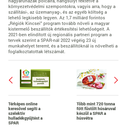
nagyáruházak polcaira, hangsúlyt fektetve a
környezetvédelmi szempontokra, vagyis arra, hogy a
szállítási-, az üzemanyag-, és az egyéb költség a
lehető legkisebb legyen. Az 1,7 milliárd forintos
„Régiók Kincsei” program tovább növeli a magyar
kistermelő beszállítók értékesítési lehetőségeit. A
2021-ben elindított új regionális partneri program a
tervek szerint a SPAR-nál 2022 végéig 23 új
munkahelyet teremt, és a beszállítóknál is növelheti a
foglalkoztatottak létszámát.
Térképes online
Több mint 720 tonna
keresővel segíti a
főtt füstölt húsáruval
szelektív
készül a SPAR a
hulladékgyűjtést a
húsvétra
SPAR