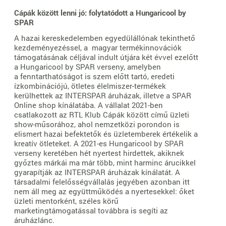
Cápák között lenni jó: folytatódott a Hungaricool by
SPAR
A hazai kereskedelemben egyedülállónak tekinthető
kezdeményezéssel, a magyar termékinnovációk
támogatásának céljával indult útjára két évvel ezelőtt
a Hungaricool by SPAR verseny, amelyben
a fenntarthatóságot is szem előtt tartó, eredeti
ízkombinációjú, ötletes élelmiszer-termékek
kerülhettek az INTERSPAR áruházak, illetve a SPAR
Online shop kínálatába. A vállalat 2021-ben
csatlakozott az RTL Klub Cápák között című üzleti
show-műsorához, ahol nemzetközi porondon is
elismert hazai befektetők és üzletemberek értékelik a
kreatív ötleteket. A 2021-es Hungaricool by SPAR
verseny keretében hét nyertest hirdettek, akiknek
győztes márkái ma már több, mint harminc árucikkel
gyarapítják az INTERSPAR áruházak kínálatát. A
társadalmi felelősségvállalás jegyében azonban itt
nem áll meg az együttműködés a nyertesekkel: őket
üzleti mentorként, széles körű
marketingtámogatással továbbra is segíti az
áruházlánc.