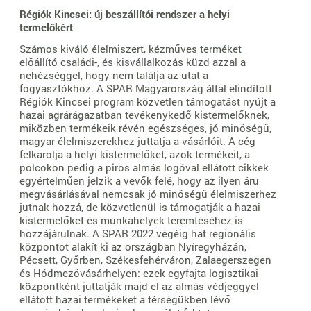
Régiók Kincsei: új beszállítói rendszer a helyi
termelőkért
Számos kiváló élelmiszert, kézműves terméket
előállító családi-, és kisvállalkozás küzd azzal a
nehézséggel, hogy nem találja az utat a
fogyasztókhoz. A SPAR Magyarország által elindított
Régiók Kincsei program közvetlen támogatást nyújt a
hazai agrárágazatban tevékenykedő kistermelőknek,
miközben termékeik révén egészséges, jó minőségű,
magyar élelmiszerekhez juttatja a vásárlóit. A cég
felkarolja a helyi kistermelőket, azok termékeit, a
polcokon pedig a piros almás logóval ellátott cikkek
egyértelműen jelzik a vevők felé, hogy az ilyen áru
megvásárlásával nemcsak jó minőségű élelmiszerhez
jutnak hozzá, de közvetlenül is támogatják a hazai
kistermelőket és munkahelyek teremtéséhez is
hozzájárulnak. A SPAR 2022 végéig hat regionális
központot alakít ki az országban Nyíregyházán,
Pécsett, Győrben, Székesfehérváron, Zalaegerszegen
és Hódmezővásárhelyen: ezek egyfajta logisztikai
központként juttatják majd el az almás védjeggyel
ellátott hazai termékeket a térségükben lévő