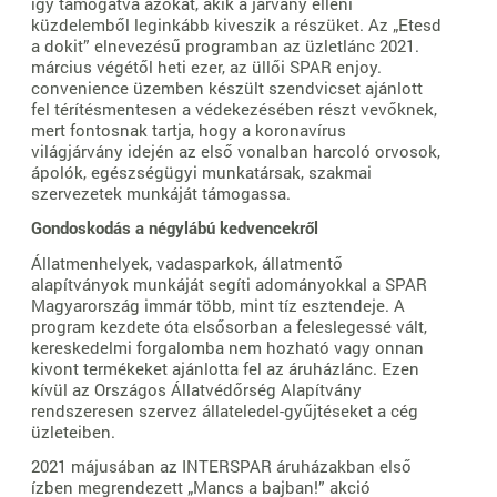
így támogatva azokat, akik a járvány elleni
küzdelemből leginkább kiveszik a részüket. Az „Etesd
a dokit” elnevezésű programban az üzletlánc 2021.
március végétől heti ezer, az üllői SPAR enjoy.
convenience üzemben készült szendvicset ajánlott
fel térítésmentesen a védekezésében részt vevőknek,
mert fontosnak tartja, hogy a koronavírus
világjárvány idején az első vonalban harcoló orvosok,
ápolók, egészségügyi munkatársak, szakmai
szervezetek munkáját támogassa.
Gondoskodás a négylábú kedvencekről
Állatmenhelyek, vadasparkok, állatmentő
alapítványok munkáját segíti adományokkal a SPAR
Magyarország immár több, mint tíz esztendeje. A
program kezdete óta elsősorban a feleslegessé vált,
kereskedelmi forgalomba nem hozható vagy onnan
kivont termékeket ajánlotta fel az áruházlánc. Ezen
kívül az Országos Állatvédőrség Alapítvány
rendszeresen szervez állateledel-gyűjtéseket a cég
üzleteiben.
2021 májusában az INTERSPAR áruházakban első
ízben megrendezett „Mancs a bajban!” akció