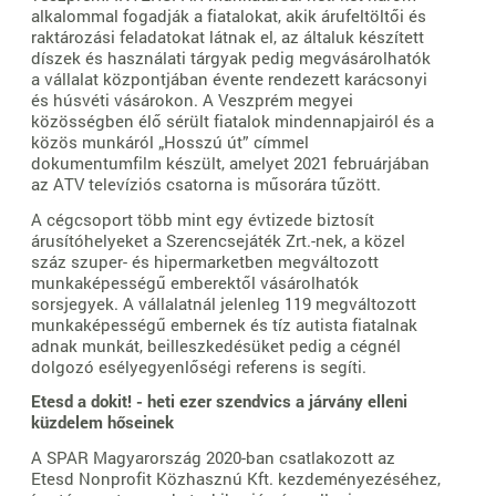
alkalommal fogadják a fiatalokat, akik árufeltöltői és
raktározási feladatokat látnak el, az általuk készített
díszek és használati tárgyak pedig megvásárolhatók
a vállalat központjában évente rendezett karácsonyi
és húsvéti vásárokon. A Veszprém megyei
közösségben élő sérült fiatalok mindennapjairól és a
közös munkáról „Hosszú út” címmel
dokumentumfilm készült, amelyet 2021 februárjában
az ATV televíziós csatorna is műsorára tűzött.
A cégcsoport több mint egy évtizede biztosít
árusítóhelyeket a Szerencsejáték Zrt.-nek, a közel
száz szuper- és hipermarketben megváltozott
munkaképességű emberektől vásárolhatók
sorsjegyek. A vállalatnál jelenleg 119 megváltozott
munkaképességű embernek és tíz autista fiatalnak
adnak munkát, beilleszkedésüket pedig a cégnél
dolgozó esélyegyenlőségi referens is segíti.
Etesd a dokit! - heti ezer szendvics a járvány elleni
küzdelem hőseinek
A SPAR Magyarország 2020-ban csatlakozott az
Etesd Nonprofit Közhasznú Kft. kezdeményezéséhez,