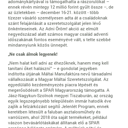
adománykártyával is támogathatta a rászorulókat –
ennek révén mintegy 12 millió forint gyűlt össze –, de
az üzletekben – december 16-21. között - több
tízezer vásárló személyesen adta át a családoknak
szánt felajánlását a szeretetszolgálat jelen lévő
önkénteseinek. Az Adni Öröm! akció az elmúlt
negyedszázad alatt számos magyar család adventi
időszakának fontos eseményévé vált, s tette szebbé
mindannyiunk közös ünnepét.
„Ne csak álmok legyenek!
„Nem halat kell adni az éhezőknek, hanem meg kell
tanítani őket halászni” – e gondolat jegyében
indította útjának Máltai Manufaktúra nevű társadalmi
vállalkozását a Magyar Máltai Szeretetszolgálat. Az
egyedülálló kezdeményezés piacra lépését és
megerősödését a SPAR Magyarország támogatta. A
Jász-Nagykun-Szolnok megyei Tiszaburán, az ország
egyik legszegényebb településén immár hatodik éve
zajlik a felzárkózást segítő Jelenlét Program, ennek
keretében létesült a faluban asztalosműhely és
varróüzem, ahol 2018 óta saját termékeket, például
vászon bevásárlótáskákat állítanak elő a SPAR