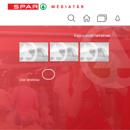
Keresés
Nyitóoldal
Médiatár
Ért
Kapcsolódó tartalmak
Cikk letöltése