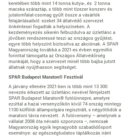
keretében több mint 14 tonna kutya-, és 2 tonna
macska száraztáp, s több mint tízezer konzerv és
jutalomfalat-csomag gyűlt össze a vásárlók
felajánlásaiból: ezeket 34 állatvédő szervezet
önkéntesei fogadták a helyszíneken. A
kezdeményezés sikerén felbuzdulva az üzletlánc a
jövőben rendszeressé teszi az országos gyűjtést,
egyre több helyszínt biztosítva az akciónak. A SPAR
Magyarország továbbá a 2021-es évben egymillió
forinttal támogatta az Országos Állatvédőrség
munkáját, hogy a szervezet minél több bajba jutott
állatnak nyújthasson segítséget.
SPAR Budapest Maraton® Fesztivál
A járvány ellenére 2021-ben is több mint 13 300
nevezés érkezett az üzletlánc nevével fémjelzett
SPAR Budapest Maraton® futóünnepre, amelyre
ezúttal a hazai versenyzőkön kívül 74 ország mintegy
1100 külföldi állampolgára regisztrált, s négyötödük a
maratoni távra nevezett. A futóverseny – amelynek a
vállalat 2008 óta névadó szponzora –, nemcsak
Magyarország egyik legnagyobb szabadidősport
eseménye: az egészségtudatos táplálkozás iránt