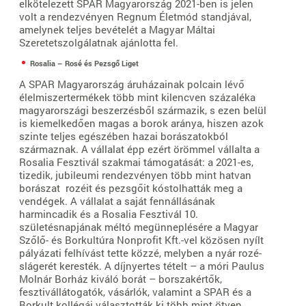
elkötelezett SPAR Magyarország 2021-ben is jelen
volt a rendezvényen Regnum Életmód standjával,
amelynek teljes bevételét a Magyar Máltai
Szeretetszolgálatnak ajánlotta fel.
Rosalia – Rosé és Pezsgő Liget
A SPAR Magyarország áruházainak polcain lévő
élelmiszertermékek több mint kilencven százaléka
magyarországi beszerzésből származik, s ezen belül
is kiemelkedően magas a borok aránya, hiszen azok
szinte teljes egészében hazai borászatokból
származnak. A vállalat épp ezért örömmel vállalta a
Rosalia Fesztivál szakmai támogatását: a 2021-es,
tizedik, jubileumi rendezvényen több mint hatvan
borászat rozéit és pezsgőit kóstolhatták meg a
vendégek. A vállalat a saját fennállásának
harmincadik és a Rosalia Fesztivál 10.
születésnapjának méltó megünneplésére a Magyar
Szőlő- és Borkultúra Nonprofit Kft.-vel közösen nyílt
pályázati felhívást tette közzé, melyben a nyár rozé-
slágerét keresték. A díjnyertes tételt – a móri Paulus
Molnár Borház kiváló borát – borszakértők,
fesztivállátogatók, vásárlók, valamint a SPAR és a
Borkult kollégái választották ki több mint ötven