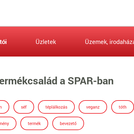
tói
Üzletek
Üzemek, irodaház
termékcsalád a SPAR-ban
n
séf
téplálkozás
veganz
tóth
emény
termék
bevezető