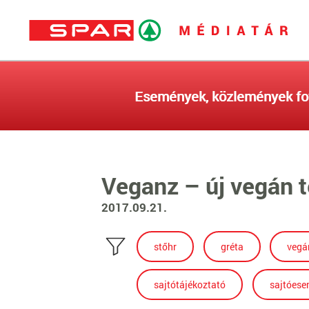
Események, közlemények fo
Veganz – új vegán 
2017.09.21.
stőhr
gréta
vegá
sajtótájékoztató
sajtóes