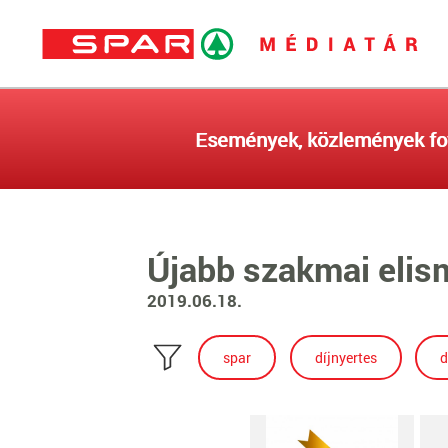
Események, közlemények fo
Újabb szakmai eli
2019.06.18.
spar
díjnyertes
d