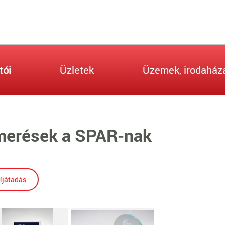
tói
Üzletek
Üzemek, irodaház
smerések a SPAR-nak
íjátadás