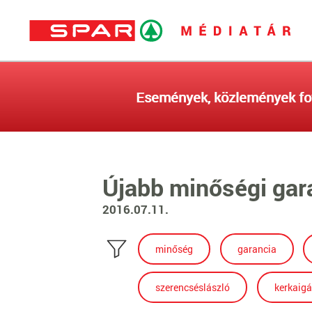
Események, közlemények fo
Újabb minőségi gar
2016.07.11.
minőség
garancia
szerencséslászló
kerkaig