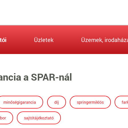
tói
Üzletek
Üzemek, irodaház
ancia a SPAR-nál
minőségigarancia
díj
springermiklós
far
ábor
sajtótájékoztató