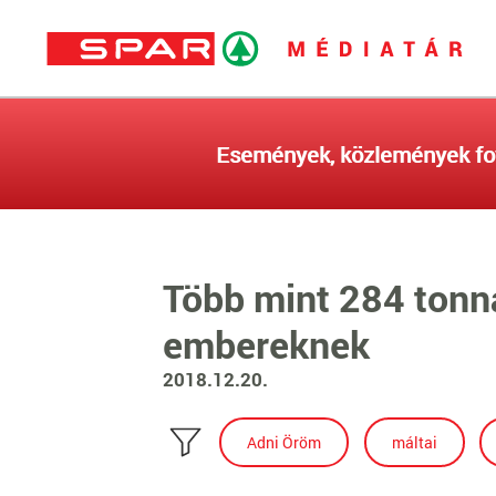
Események, közlemények fo
Több mint 284 tonna
embereknek
2018.12.20.
Adni Öröm
máltai