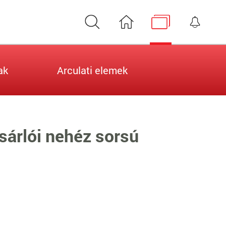
Keresés
Nyitóoldal
Médiatár
Érte
ak
Arculati elemek
sárlói nehéz sorsú