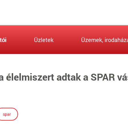
tói
Üzletek
Üzemek, irodaház
 élelmiszert adtak a SPAR vá
spar