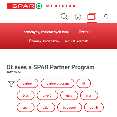
Keresés
Nyitóoldal
Médiatár
Ért
Események, közlemények fotói
Üzletek
Üzemek, irodaházak
Arculati elemek
Öt éves a SPAR Partner Program
2017.09.04.
partner
partnerprogram
öt
éves
ungvár
utca
ercsi
spar
üzlet
budapest
gömb