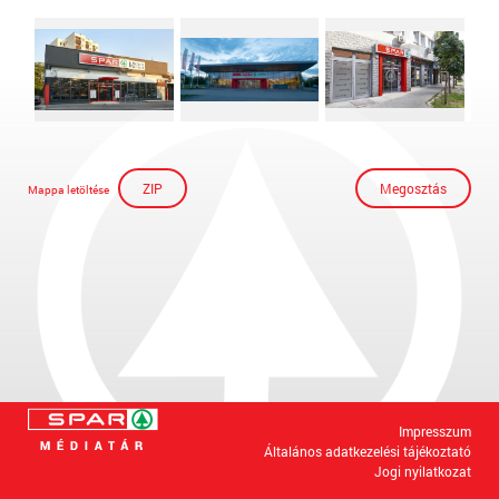
ZIP
Megosztás
Mappa letöltése
Impresszum
Általános adatkezelési tájékoztató
Jogi nyilatkozat