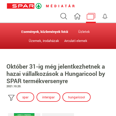
Keresés
Nyitóoldal
Médiatár
Ért
Események, közlemények fotói
Üzletek
Üzemek, irodaházak
Arculati elemek
Október 31-ig még jelentkezhetnek a
hazai vállalkozások a Hungaricool by
SPAR termékversenyre
2021.10.20.
spar
interspar
hungaricool