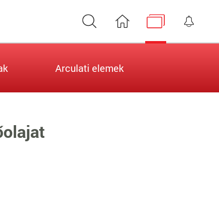
Keresés
Nyitóoldal
Médiatár
Érte
ak
Arculati elemek
olajat