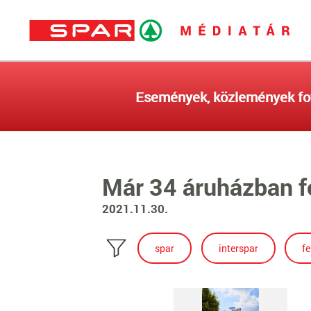
Események, közlemények fo
Már 34 áruházban f
2021.11.30.
spar
interspar
f