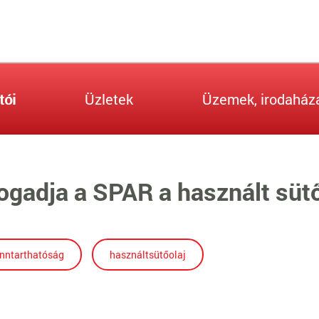
tói
Üzletek
Üzemek, irodaház
ogadja a SPAR a használt sütő
enntarthatóság
használtsütőolaj