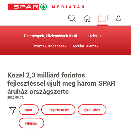
Keresés
Nyitóoldal
Médiatár
Ért
Események, közlemények fotói
Üzletek
Üzemek, irodaházak
Arculati elemek
Közel 2,3 milliárd forintos
fejlesztéssel újult meg három SPAR
áruház országszerte
2025.08.07.
spar
szupermarket
újranyitás
felújítás