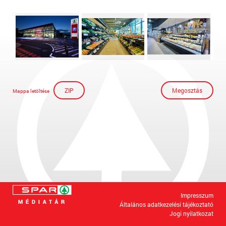
ZIP
Megosztás
Mappa letöltése
Impresszum
Általános adatkezelési tájékoztató
Jogi nyilatkozat