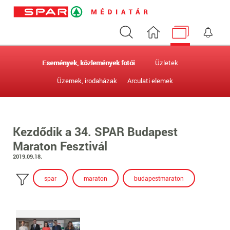
Keresés
Nyitóoldal
Médiatár
Ért
Események, közlemények fotói
Üzletek
Üzemek, irodaházak
Arculati elemek
Kezdődik a 34. SPAR Budapest
Maraton Fesztivál
2019.09.18.
spar
maraton
budapestmaraton