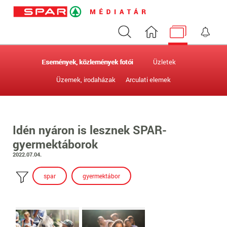
Keresés
Nyitóoldal
Médiatár
Ért
Események, közlemények fotói
Üzletek
Üzemek, irodaházak
Arculati elemek
Idén nyáron is lesznek SPAR-
gyermektáborok
2022.07.04.
spar
gyermektábor