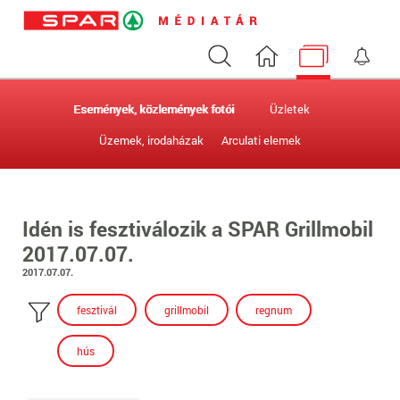
Keresés
Nyitóoldal
Médiatár
Ért
Események, közlemények fotói
Üzletek
Üzemek, irodaházak
Arculati elemek
Idén is fesztiválozik a SPAR Grillmobil
2017.07.07.
2017.07.07.
fesztivál
grillmobil
regnum
hús