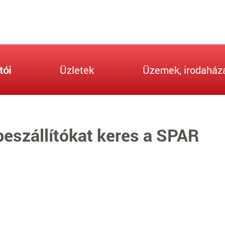
tói
Üzletek
Üzemek, irodaház
eszállítókat keres a SPAR