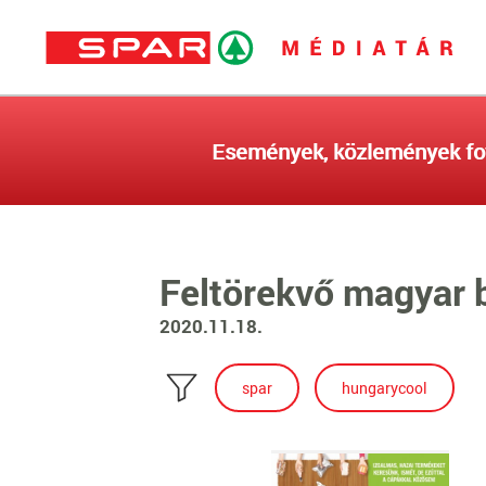
Események, közlemények fo
Feltörekvő magyar b
2020.11.18.
spar
hungarycool