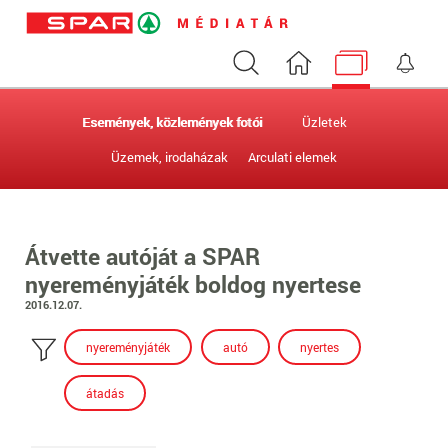
Keresés
Nyitóoldal
Médiatár
Ért
Események, közlemények fotói
Üzletek
Üzemek, irodaházak
Arculati elemek
Átvette autóját a SPAR
nyereményjáték boldog nyertese
2016.12.07.
nyereményjáték
autó
nyertes
átadás