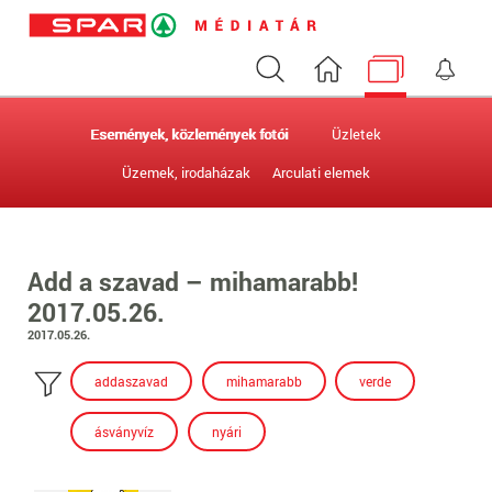
Keresés
Nyitóoldal
Médiatár
Ért
Események, közlemények fotói
Üzletek
Üzemek, irodaházak
Arculati elemek
Add a szavad – mihamarabb!
2017.05.26.
2017.05.26.
addaszavad
mihamarabb
verde
ásványvíz
nyári