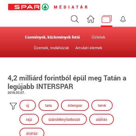
Keresés
Nyitóoldal
Médiatár
Ért
Események, közlemények fotói
Üzletek
Üzemek, irodaházak
Arculati elemek
4,2 milliárd forintból épül meg Tatán a
legújabb INTERSPAR
2018.03.07.
új
tata
interspar
tervk
rajz
szándéknyilatkozat
aláírás
áruház