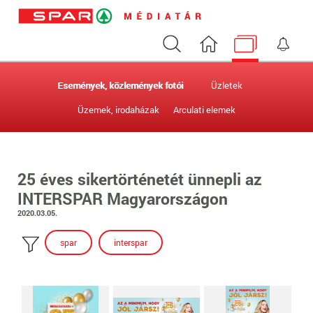
Keresés
Nyitóoldal
Médiatár
Ért
Események, közlemények fotói
Üzletek
Üzemek, irodaházak
Arculati elemek
25 éves sikertörténetét ünnepli az
INTERSPAR Magyarországon
2020.03.05.
spar
interspar