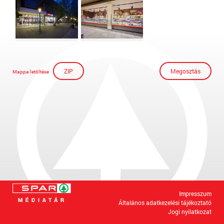
ZIP
Megosztás
Mappa letöltése
Impresszum
Általános adatkezelési tájékoztató
Jogi nyilatkozat