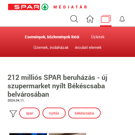
Keresés
Nyitóoldal
Médiatár
Ért
Események, közlemények fotói
Üzletek
Üzemek, irodaházak
Arculati elemek
212 milliós SPAR beruházás - új
szupermarket nyílt Békéscsaba
belvárosában
2024.04.11.
spar
nyitás
békéscsaba